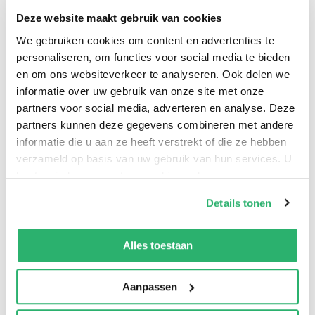
Lange tijd wist Elco Lenstra enkel over zijn oudooms
Deze website maakt gebruik van cookies
Gerben en Andries dat ze in het verzet hadden gezeten
We gebruiken cookies om content en advertenties te
en dat Gerben was vermoord in concentratiekamp
personaliseren, om functies voor social media te bieden
Neuengamme. Een leven teruggebracht tot een paar
en om ons websiteverkeer te analyseren. Ook delen we
galmende woorden: bezetting, verzet, verraad. Totdat
informatie over uw gebruik van onze site met onze
partners voor social media, adverteren en analyse. Deze
een familielid hem op het spoor brengt van een
partners kunnen deze gegevens combineren met andere
‘waargebeurde’ roman over een verscholen dorp vol
informatie die u aan ze heeft verstrekt of die ze hebben
onderduikers op de Veluwe, waarin ene ‘Lenstra’
verzameld op basis van uw gebruik van hun services. U
opgevoerd wordt. Maar welke? Wat volgt is een
kunt op ieder moment uw cookievoorkeuren aanpassen
zoektocht naar antwoord op de vraag hoe Gerben,
op onze
cookiebeleid pagina
.
Details tonen
Andries, en vele anderen met hen, uit de geschiedenis
We werken samen met
13 derden
die uw gegevens
konden verdwijnen.
kunnen ontvangen en verwerken.
Alles toestaan
Aanpassen