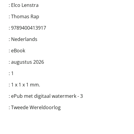
:
Elco Lenstra
:
Thomas Rap
:
9789400413917
:
Nederlands
:
eBook
:
augustus 2026
:
1
:
1 x 1 x 1 mm.
:
ePub met digitaal watermerk - 3
:
Tweede Wereldoorlog