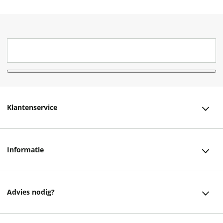
Klantenservice
Klantenservice
Informatie
Bestellen
Over ons
Bezorging
Advies nodig?
Vacatures
Betalen
Facebook