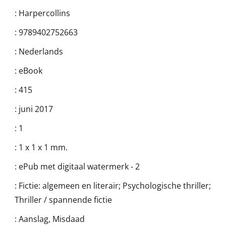
:
Harpercollins
:
9789402752663
:
Nederlands
:
eBook
:
415
:
juni 2017
:
1
:
1 x 1 x 1 mm.
:
ePub met digitaal watermerk - 2
:
Fictie: algemeen en literair; Psychologische thriller;
Thriller / spannende fictie
:
Aanslag, Misdaad