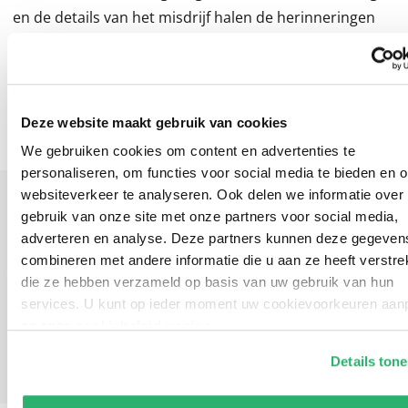
en de details van het misdrijf halen de herinneringen
naar boven die ze zo lang heeft geprobeerd te
onderdrukken. Want de schokkende waarheid wil niet
langer begraven blijven...
Deze website maakt gebruik van cookies
We gebruiken cookies om content en advertenties te
personaliseren, om functies voor social media te bieden en 
websiteverkeer te analyseren. Ook delen we informatie over
gebruik van onze site met onze partners voor social media,
adverteren en analyse. Deze partners kunnen deze gegeven
combineren met andere informatie die u aan ze heeft verstrek
Met haar compacte, directe stijl, haar sporadische
die ze hebben verzameld op basis van uw gebruik van hun
grimmige humor en vooral de passie waarmee ze
services. U kunt op ieder moment uw cookievoorkeuren aa
schrijft, staat Karin Slaughter aan de absolute top.
op onze
cookiebeleid pagina
.
Details ton
De Morgen
We werken samen met
13 derden
die uw gegevens kunnen
ontvangen en verwerken.