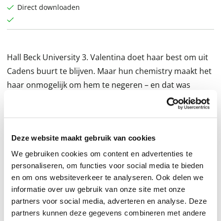
Direct downloaden
Hall Beck University 3. Valentina doet haar best om uit
Cadens buurt te blijven. Maar hun chemistry maakt het
haar onmogelijk om hem te negeren – en dat was
precies Cadens bedoeling...
Zoals elke zomer laat Valentina Rhodes alle
schoolstress achter zich en duikt in een zonnige wereld
Deze website maakt gebruik van cookies
vol strand, zee en haar beste vriendinnen. Maar dan
We gebruiken cookies om content en advertenties te
duikt Caden Callahan op in hun zomerhuis, en
personaliseren, om functies voor social media te bieden
verkondigt dat hij bij Valentina op de kamer slaapt. Als
en om ons websiteverkeer te analyseren. Ook delen we
ze had geweten dat ze een paar maanden later bij
informatie over uw gebruik van onze site met onze
partners voor social media, adverteren en analyse. Deze
dezelfde vriendengroep zouden horen, had ze nooit
partners kunnen deze gegevens combineren met andere
met hem die kamer gedeeld – en al helemaal niet haar