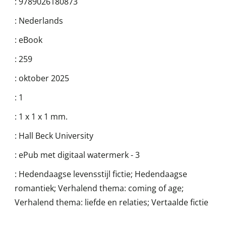
:
9789026180873
:
Nederlands
:
eBook
:
259
:
oktober 2025
:
1
:
1 x 1 x 1 mm.
:
Hall Beck University
:
ePub met digitaal watermerk - 3
:
Hedendaagse levensstijl fictie; Hedendaagse
romantiek; Verhalend thema: coming of age;
Verhalend thema: liefde en relaties; Vertaalde fictie