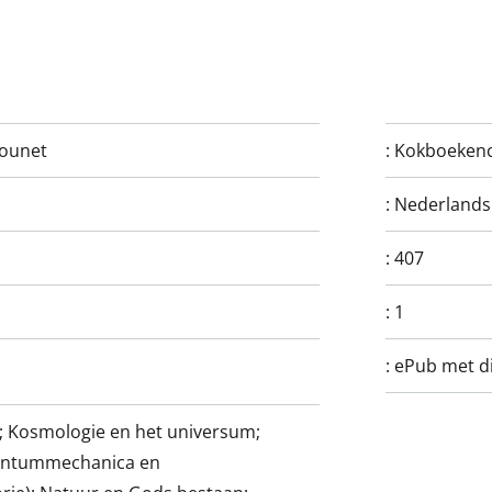
Counet
:
Kokboekenc
:
Nederlands
:
407
:
1
:
ePub met di
ie; Kosmologie en het universum;
antummechanica en