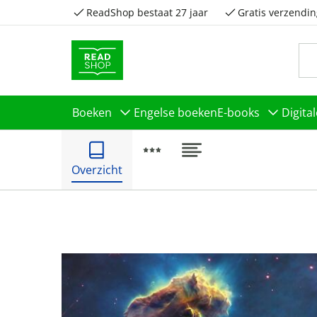
ReadShop bestaat 27 jaar
Gratis verzendin
Boeken
Engelse boeken
E-books
Digita
Overzicht