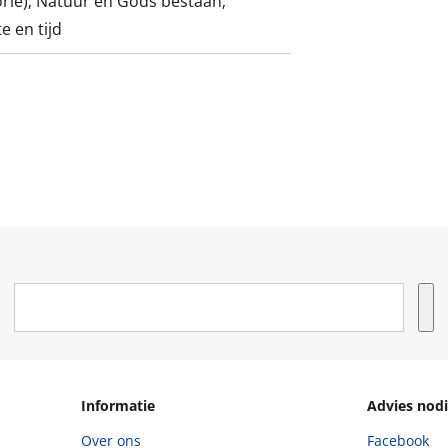
ie); Natuur en Gods bestaan;
e en tijd
Informatie
Advies nodi
Over ons
Facebook