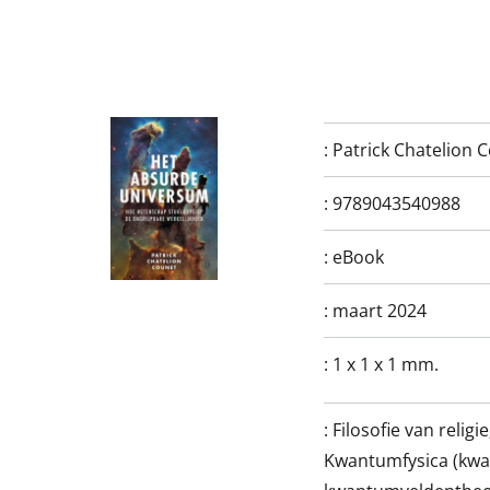
:
Patrick Chatelion 
:
9789043540988
:
eBook
:
maart 2024
:
1 x 1 x 1 mm.
:
Filosofie van relig
Kwantumfysica (kw