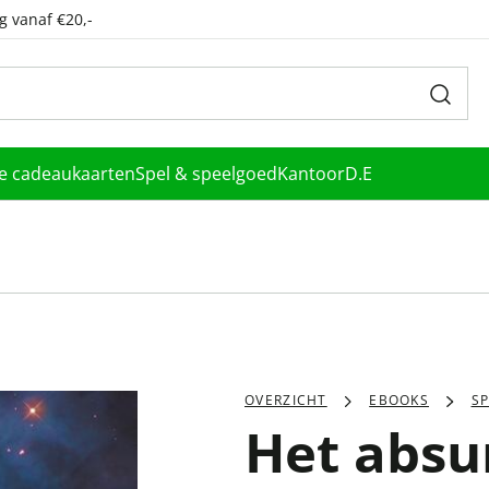
g vanaf €20,-
le cadeaukaarten
Spel & speelgoed
Kantoor
D.E
OVERZICHT
EBOOKS
SP
Het absu