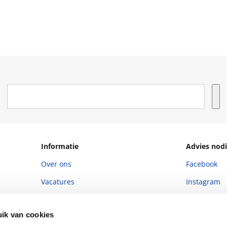
Informatie
Advies nodi
Over ons
Facebook
Vacatures
Instagram
Winkels en openingstijden
helpdesk@r
ik van cookies
Cadeaukaart
088 - 133 84