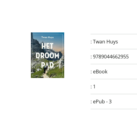
:
Twan Huys
:
9789044662955
:
eBook
:
1
:
ePub - 3