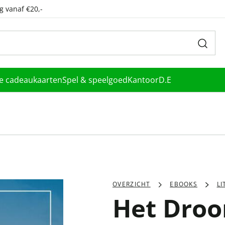
g vanaf €20,-
le cadeaukaarten
Spel & speelgoed
Kantoor
D.E
OVERZICHT
EBOOKS
L
Het Dro