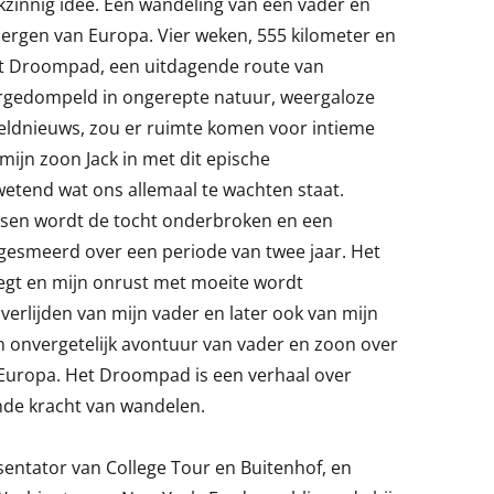
kzinnig idee. Een wandeling van een vader en
rgen van Europa. Vier weken, 555 kilometer en
t Droompad, een uitdagende route van
gedompeld in ongerepte natuur, weergaloze
eldnieuws, zou er ruimte komen voor intieme
ijn zoon Jack in met dit epische
etend wat ons allemaal te wachten staat.
ssen wordt de tocht onderbroken en een
gesmeerd over een periode van twee jaar. Het
liegt en mijn onrust met moeite wordt
erlijden van mijn vader en later ook van mijn
 onvergetelijk avontuur van vader en zoon over
Europa. Het Droompad is een verhaal over
nde kracht van wandelen.
sentator van College Tour en Buitenhof, en