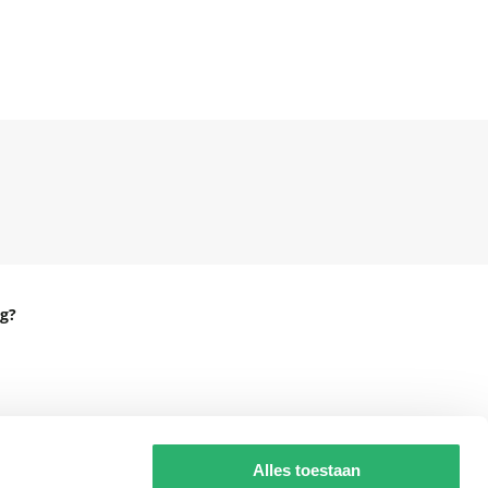
g?
eadshop.nl
 32
Alles toestaan