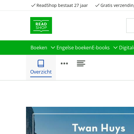
ReadShop bestaat 27 jaar
Gratis verzendin
Boeken
Engelse boeken
E-books
Digita
Overzicht