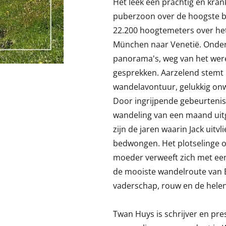
Het leek een prachtig en kran
puberzoon over de hoogste be
22.200 hoogtemeters over he
München naar Venetië. Onder
panorama's, weg van het wer
gesprekken. Aarzelend stemt m
wandelavontuur, gelukkig onw
Door ingrijpende gebeurteni
wandeling van een maand uit
zijn de jaren waarin Jack uitv
bedwongen. Het plotselinge ov
moeder verweeft zich met een
de mooiste wandelroute van 
vaderschap, rouw en de hele
Twan Huys is schrijver en pre