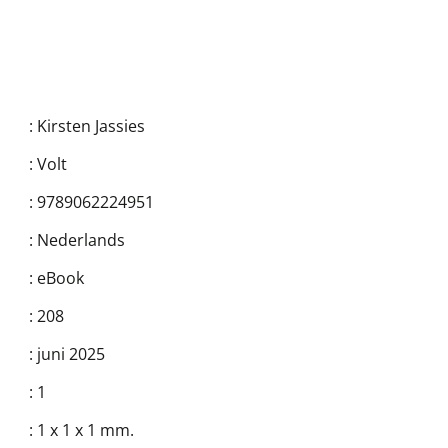
:
Kirsten Jassies
:
Volt
:
9789062224951
:
Nederlands
:
eBook
:
208
:
juni 2025
:
1
:
1 x 1 x 1 mm.