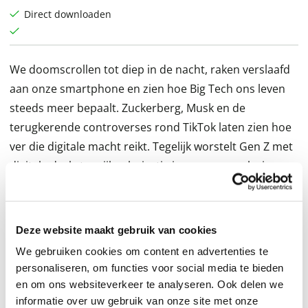
Direct downloaden
We doomscrollen tot diep in de nacht, raken verslaafd
aan onze smartphone en zien hoe Big Tech ons leven
steeds meer bepaalt. Zuckerberg, Musk en de
terugkerende controverses rond TikTok laten zien hoe
ver die digitale macht reikt. Tegelijk worstelt Gen Z met
digitale druk, terwijl polarisatie in onze samenleving
groeit. Maar is het écht allemaal de schuld van social
media?
Deze website maakt gebruik van cookies
In
Het is allemaal de schuld van social media
laat Kirsten
We gebruiken cookies om content en advertenties te
Jassies zien dat er naast risico’s op verslaving,
personaliseren, om functies voor social media te bieden
polarisatie en privacyschending ook een krachtige,
en om ons websiteverkeer te analyseren. Ook delen we
positieve kant schuilt in technologie. Door digitale
informatie over uw gebruik van onze site met onze