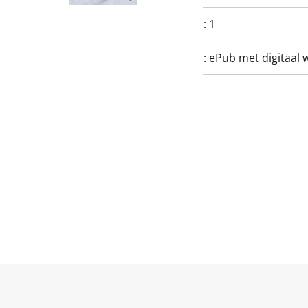
:
1
:
ePub met digitaal 