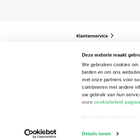
Klantenservice
Bestellen
Deze website maakt gebru
Bezorging
We gebruiken cookies om c
Betalen
bieden en om ons websitev
Retourneren
met onze partners voor so
combineren met andere inf
Veelgestelde vragen
uw gebruik van hun servi
onze
cookiebeleid pagin
We werken samen met
13
Details tonen