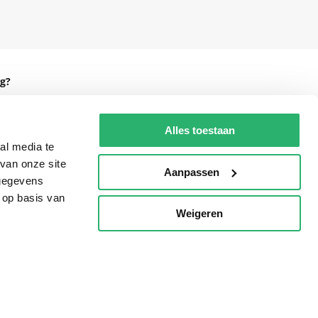
g?
Alles toestaan
al media te
eadshop.nl
van onze site
Aanpassen
 32
 gegevens
 op basis van
Weigeren
p