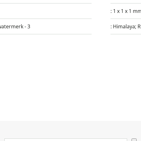
:
1 x 1 x 1 m
watermerk - 3
:
Himalaya; R