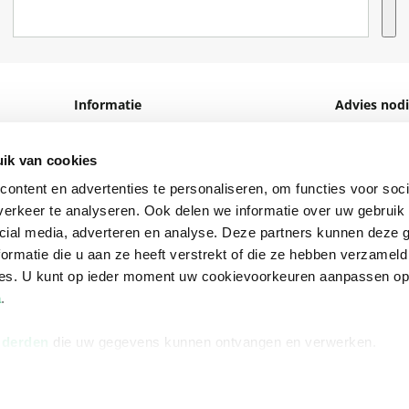
Informatie
Advies nodi
Over ons
Facebook
ik van cookies
Vacatures
Instagram
ontent en advertenties te personaliseren, om functies voor soci
Winkels en openingstijden
helpdesk@r
erkeer te analyseren. Ook delen we informatie over uw gebruik 
Cadeaukaart
088 - 133 84
cial media, adverteren en analyse. Deze partners kunnen deze
ormatie die u aan ze heeft verstrekt of die ze hebben verzameld
Ondernemer worden
ces. U kunt op ieder moment uw cookievoorkeuren aanpassen o
Vulnerability Disclosure policy
a
.
 derden
die uw gegevens kunnen ontvangen en verwerken.