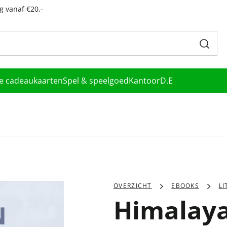
g vanaf €20,-
le cadeaukaarten
Spel & speelgoed
Kantoor
D.E
OVERZICHT
EBOOKS
L
Himalay