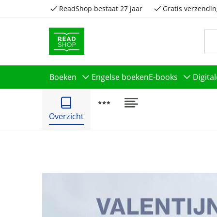
ReadShop bestaat 27 jaar
Gratis verzendin
Boeken
Engelse boeken
E-books
Digita
Overzicht