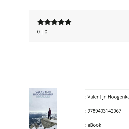
0
|
0
:
Valentijn Hoogen
:
9789403142067
:
eBook