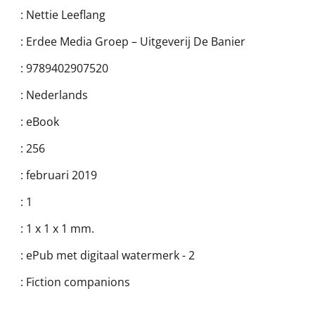
:
Nettie Leeflang
:
Erdee Media Groep – Uitgeverij De Banier
:
9789402907520
:
Nederlands
:
eBook
:
256
:
februari 2019
:
1
:
1 x 1 x 1 mm.
:
ePub met digitaal watermerk - 2
:
Fiction companions