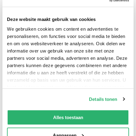
Nadia verlaat haar ouderlijk huis. Ze trekt liftend half
Canada door op reis naar Vancouver Island, waar het
Deze website maakt gebruik van cookies
klimaat heerlijk is en haar toekomst veelbelovend. Ze
We gebruiken cookies om content en advertenties te
ontdekt onderweg dat mensen vriendelijk kunnen zijn
personaliseren, om functies voor social media te bieden
en welgemanierd. Maar ze merkt ook dat het niet
en om ons websiteverkeer te analyseren. Ook delen we
meevalt om een leven op te bouwen als je 19 jaar oud
informatie over uw gebruik van onze site met onze
partners voor social media, adverteren en analyse. Deze
en vrouw bent. Nadia komt terecht in de tentcity in
partners kunnen deze gegevens combineren met andere
Victoria. Het leven is hard en de winter toch erg koud.
informatie die u aan ze heeft verstrekt of die ze hebben
Andere bewoners van de tentcity verleiden haar om
verzameld op basis van uw gebruik van hun services. U
haar principes op te geven voor warmte, voedsel en
kunt op ieder moment uw cookievoorkeuren aanpassen
onderdak. Kan Nadia in deze omstandigheden haar
op onze
cookiebeleid pagina
.
Details tonen
droom blijven vasthouden? Een meeslepend verhaal
We werken samen met
13 derden
die uw gegevens
over de zoektocht naar volwassenheid. Doelgroep:
kunnen ontvangen en verwerken.
Alles toestaan
jongeren vanaf 15 jaar
Aanpassen