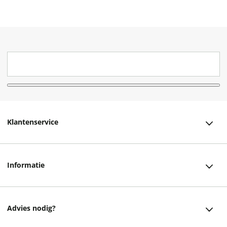
Klantenservice
Klantenservice
Informatie
Bestellen
Over ons
Bezorging
Advies nodig?
Vacatures
Betalen