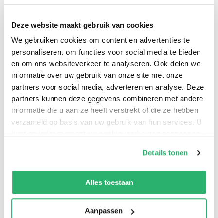
De kindertijd is de beste tijd van je leven om tot geloof
Deze website maakt gebruik van cookies
te komen. Ouders hebben de roeping én het voorrecht
We gebruiken cookies om content en advertenties te
om hun kinderen van jongs af aan bij Jezus te brengen,
personaliseren, om functies voor social media te bieden
met het verlangen dat ze Hem door genade leren
en om ons websiteverkeer te analyseren. Ook delen we
kennen en volgen. Dat gebeurt niet alleen binnen het
informatie over uw gebruik van onze site met onze
gezin. De héle kerkelijke gemeente is hierbij betrokken
partners voor social media, adverteren en analyse. Deze
partners kunnen deze gegevens combineren met andere
en ook op school leren kinderen omgaan met
informatie die u aan ze heeft verstrekt of die ze hebben
geloofsvragen. Aan de hand van praktische
verzameld op basis van uw gebruik van hun services. U
voorbeelden zoeken de auteurs naar een Bijbelse
kunt op ieder moment uw cookievoorkeuren aanpassen
eenheid in de christelijke opvoeding. Ouders,
op onze
cookiebeleid pagina
.
Details tonen
ambtsdragers, kinderwerkers en leerkrachten op
basisscholen krijgen hier een gefundeerde handreiking
We werken samen met
13 derden
die uw gegevens
kunnen ontvangen en verwerken.
voor verdere verwerking en bezinning.
Alles toestaan
Aanpassen