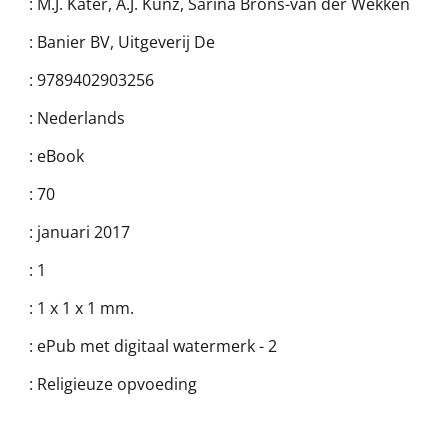
:
M.J. Kater
,
A.J. Kunz
,
Sarina Brons-van der Wekken
:
Banier BV, Uitgeverij De
:
9789402903256
:
Nederlands
:
eBook
:
70
:
januari 2017
:
1
:
1 x 1 x 1 mm.
:
ePub met digitaal watermerk - 2
:
Religieuze opvoeding