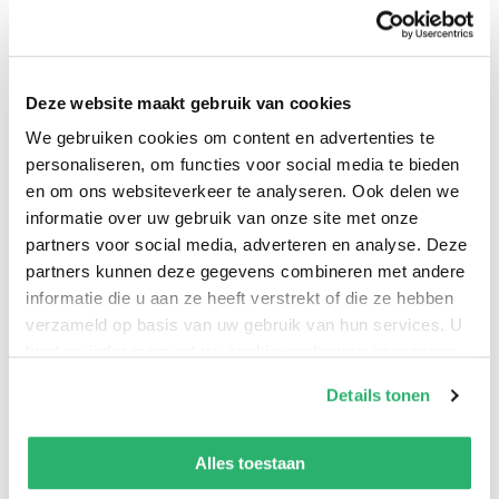
eigenaardige, cerebrale gevoel voor humor
veroordeeld tot een rol in de marge. Haar impresario
probeert haar ertoe te bewegen zich meer van haar
Deze website maakt gebruik van cookies
menselijke kant te laten zien. Het grote publiek houdt
We gebruiken cookies om content en advertenties te
tenslotte van persoonlijk leed en drama. Als Janna’s
personaliseren, om functies voor social media te bieden
moeder plotseling overlijdt, wordt dat leed haar in de
en om ons websiteverkeer te analyseren. Ook delen we
schoot geworpen. Zeker als ze vervolgens ook nog voor
informatie over uw gebruik van onze site met onze
haar ernstig zieke vader moet zorgen. Het materiaal
partners voor social media, adverteren en analyse. Deze
voor een nieuwe voorstelling ligt voor het oprapen,
partners kunnen deze gegevens combineren met andere
maar van rouw en verdriet humor maken blijkt voor
informatie die u aan ze heeft verstrekt of die ze hebben
verzameld op basis van uw gebruik van hun services. U
mensen als Janna nogal een uitdaging.
kunt op ieder moment uw cookievoorkeuren aanpassen
op onze
cookiebeleid pagina
.
Leed
is een scherpe, droogkomische roman over
Details tonen
familieverhoudingen, verlies en de vraag of je om alles
We werken samen met
13 derden
die uw gegevens
moet kunnen lachen.
kunnen ontvangen en verwerken.
Alles toestaan