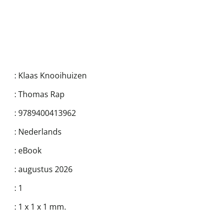
:
Klaas Knooihuizen
:
Thomas Rap
:
9789400413962
:
Nederlands
:
eBook
:
augustus 2026
:
1
:
1 x 1 x 1 mm.