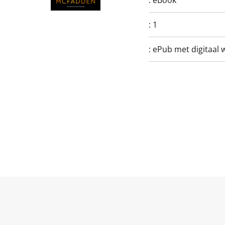
:
eBook
:
1
:
ePub met digitaal 