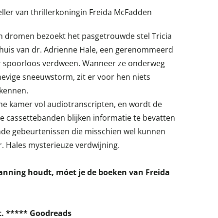
ller van thrillerkoningin Freida McFadden
n dromen bezoekt het pasgetrouwde stel Tricia
dhuis van dr. Adrienne Hale, een gerenommeerd
der spoorloos verdween. Wanneer ze onderweg
evige sneeuwstorm, zit er voor hen niets
rkennen.
ime kamer vol audiotranscripten, en wordt de
e cassettebanden blijken informatie te bevatten
nde gebeurtenissen die misschien wel kunnen
r. Hales mysterieuze verdwijning.
panning houdt, móet je de boeken van Freida
t. ***** Goodreads