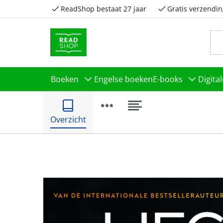
ReadShop bestaat 27 jaar
Gratis verzendin
Boeken
Engelse boeken
E-books
Digita
Overzicht