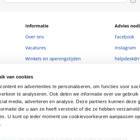
Informatie
Advies nodi
Over ons
Facebook
Vacatures
Instagram
Winkels en openingstijden
helpdesk@r
Cadeaukaart
088 - 133 84
ik van cookies
Ondernemer worden
ontent en advertenties te personaliseren, om functies voor soci
Vulnerability Disclosure policy
erkeer te analyseren. Ook delen we informatie over uw gebruik 
cial media, adverteren en analyse. Deze partners kunnen deze
ormatie die u aan ze heeft verstrekt of die ze hebben verzameld
ces. U kunt op ieder moment uw cookievoorkeuren aanpassen o
a
.
 derden
die uw gegevens kunnen ontvangen en verwerken.