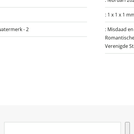
:
februari 20
:
1 x 1 x 1 m
watermerk - 2
:
Misdaad en m
Romantische 
Verenigde St