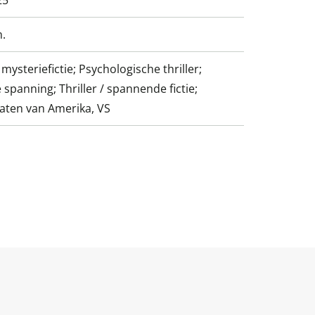
25
m.
ysteriefictie; Psychologische thriller;
spanning; Thriller / spannende fictie;
aten van Amerika, VS