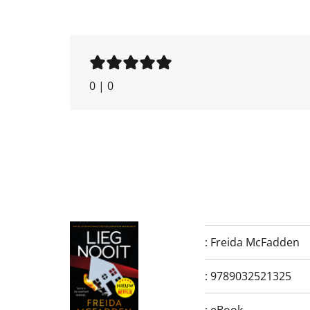
0
|
0
:
Freida McFadden
:
9789032521325