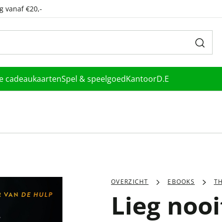
g vanaf €20,-
le cadeaukaarten
Spel & speelgoed
Kantoor
D.E
OVERZICHT
EBOOKS
TH
Lieg nooi