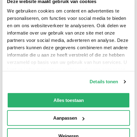
Deze website maakt gebruik van cookies
patiëntjes op de kinderafdeling een fijne kerst te
We gebruiken cookies om content en advertenties te
bezorgen. Alleen had ze niet gerekend op de hulp van
personaliseren, om functies voor social media te bieden
de véél te aantrekkelijke Schotse chirurg Wolfe! Ze
en om ons websiteverkeer te analyseren. Ook delen we
neemt zich voor om het zakelijk te houden, maar na
informatie over uw gebruik van onze site met onze
partners voor social media, adverteren en analyse. Deze
een kus onder de mistletoe valt dat niet mee…
partners kunnen deze gegevens combineren met andere
informatie die u aan ze heeft verstrekt of die ze hebben
Dit verhaal is eerder verschenen.
verzameld op basis van uw gebruik van hun services. U
kunt op ieder moment uw cookievoorkeuren aanpassen
op onze
cookiebeleid pagina
.
Details tonen
We werken samen met
13 derden
die uw gegevens
kunnen ontvangen en verwerken.
Alles toestaan
Aanpassen
Weigeren