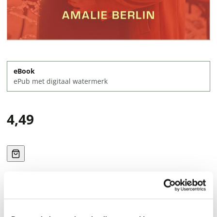
eBook
ePub met digitaal watermerk
4,49
Direct downloaden
Dokter Angel heeft er alles voor over om haar