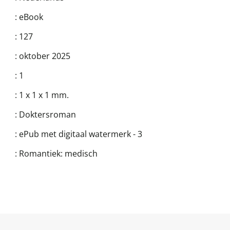
:
eBook
:
127
:
oktober 2025
:
1
:
1 x 1 x 1 mm.
:
Doktersroman
:
ePub met digitaal watermerk - 3
:
Romantiek: medisch