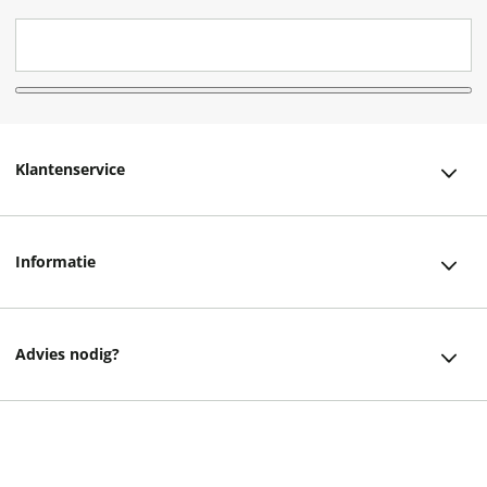
Klantenservice
Klantenservice
Informatie
Bestellen
Over ons
Bezorging
Advies nodig?
Vacatures
Betalen
Facebook
Winkels en openingstijden
Retourneren
Instagram
4,49
Cadeaukaart