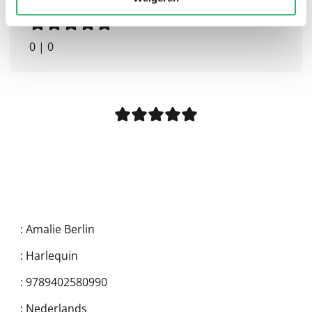
0
|
0
:
Amalie Berlin
:
Harlequin
:
9789402580990
:
Nederlands