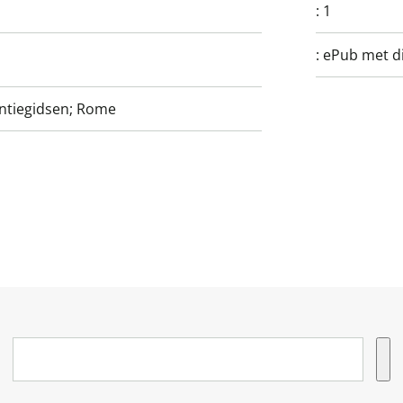
:
1
:
ePub met di
antiegidsen; Rome