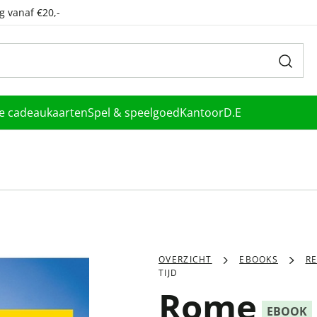
g vanaf €20,-
le cadeaukaarten
Spel & speelgoed
Kantoor
D.E
OVERZICHT
EBOOKS
RE
TIJD
Rome
EBOOK