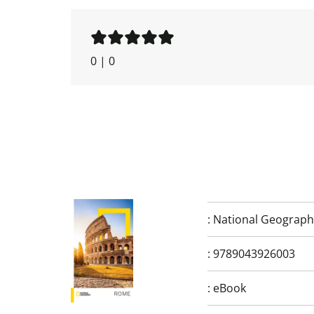
0
|
0
:
National Geographi
:
9789043926003
:
eBook