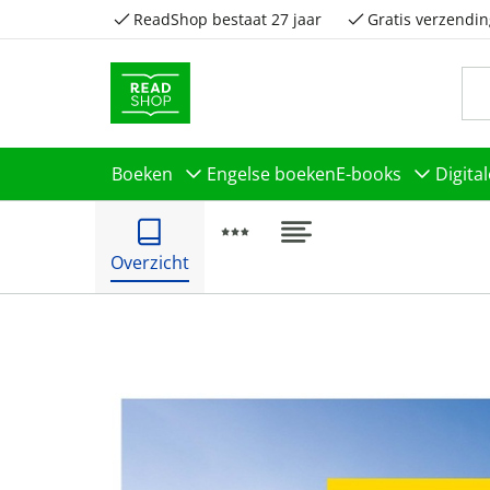
ReadShop bestaat 27 jaar
Gratis verzendin
Boeken
Engelse boeken
E-books
Digita
Overzicht