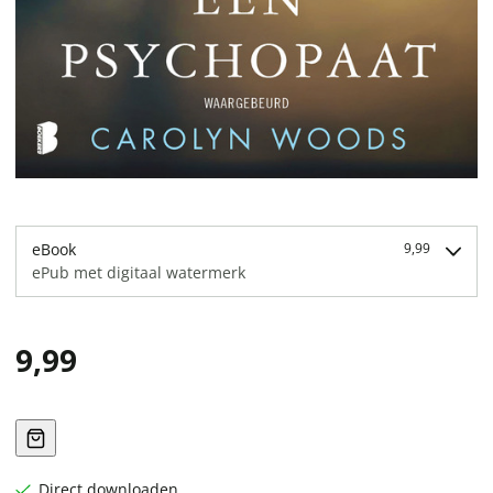
eBook
9,99
ePub met digitaal watermerk
9,99
Direct downloaden