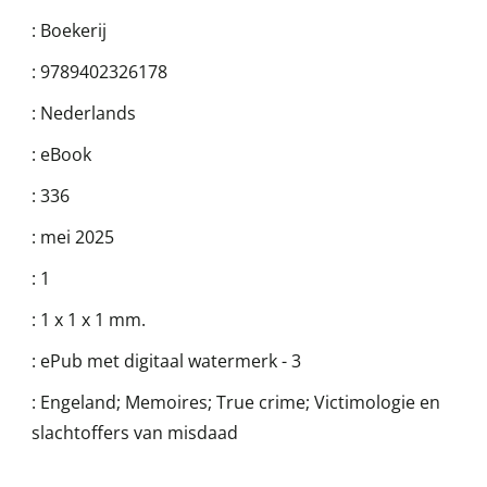
:
Boekerij
:
9789402326178
:
Nederlands
:
eBook
:
336
:
mei 2025
:
1
:
1 x 1 x 1 mm.
:
ePub met digitaal watermerk - 3
:
Engeland; Memoires; True crime; Victimologie en
slachtoffers van misdaad