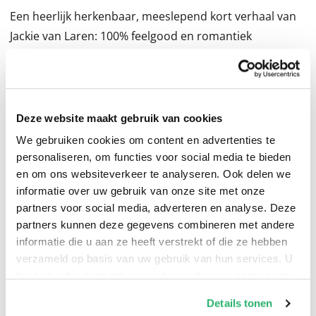
Een heerlijk herkenbaar, meeslepend kort verhaal van
Jackie van Laren: 100% feelgood en romantiek
gegarandeerd!
Kapster Maritza had wel Engels willen studeren, maar
haar moeder zag haar liever niet verhuizen van het
Deze website maakt gebruik van cookies
dorp naar de grote stad. Nu weet ze niet zo goed wat
We gebruiken cookies om content en advertenties te
ze met zichzelf aan moet; ze heeft het uitgemaakt met
personaliseren, om functies voor social media te bieden
haar vriendje toen ze hem betrapte met een ander, en
en om ons websiteverkeer te analyseren. Ook delen we
informatie over uw gebruik van onze site met onze
hun geplande romantische weekje weg is ineens een
partners voor social media, adverteren en analyse. Deze
ongezellige week vrij geworden. Maar helemaal alleen is
partners kunnen deze gegevens combineren met andere
ze niet. Ze speelt fanatiek wordfeud met een gezellige
informatie die u aan ze heeft verstrekt of die ze hebben
Engelsman, en daarnaast vindt ze troost in het warme
verzameld op basis van uw gebruik van hun services. U
stemgeluid van haar favoriete zanger Oliver Quinzy. Als
kunt op ieder moment uw cookievoorkeuren aanpassen
haar wordfeudmaatje aankondigt dat hij in Amsterdam
op onze
cookiebeleid pagina
.
Details tonen
is en haar wel eens wil ontmoeten, pakt Maritza zonder