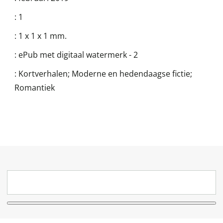
:
1
:
1 x 1 x 1 mm.
:
ePub met digitaal watermerk - 2
:
Kortverhalen; Moderne en hedendaagse fictie;
Romantiek