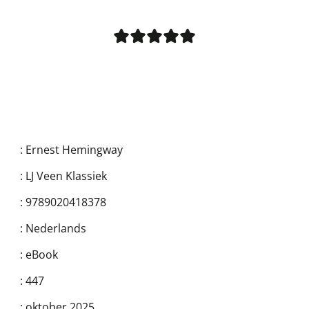
:
Ernest Hemingway
:
LJ Veen Klassiek
:
9789020418378
:
Nederlands
:
eBook
:
447
:
oktober 2025