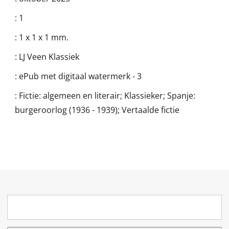
:
1
:
1 x 1 x 1 mm.
:
LJ Veen Klassiek
:
ePub met digitaal watermerk - 3
:
Fictie: algemeen en literair; Klassieker; Spanje:
burgeroorlog (1936 - 1939); Vertaalde fictie