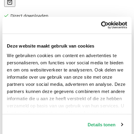
Direct downloaden
Loyaliteit en moed in tijden van oorlog: Hemingway's
Deze website maakt gebruik van cookies
meest ontroerende roman onthult de menselijke kant
We gebruiken cookies om content en advertenties te
van strijd en opoffering.
personaliseren, om functies voor social media te bieden
en om ons websiteverkeer te analyseren. Ook delen we
Voor wie de klok luidt is een van de grootste romans
informatie over uw gebruik van onze site met onze
die voortkwam uit de Spaanse Burgeroorlog, en hoe
partners voor social media, adverteren en analyse. Deze
dan ook een van de beste oorlogsromans aller tijden.
partners kunnen deze gegevens combineren met andere
informatie die u aan ze heeft verstrekt of die ze hebben
Ernest Hemingway vertelt het verhaal van de jonge
verzameld op basis van uw gebruik van hun services. U
Amerikaan Robert Jordan, die als partizaan aan de kant
kunt op ieder moment uw cookievoorkeuren aanpassen
van de antifascisten strijdt en de opdracht krijgt een
op onze
cookiebeleid pagina
.
Details tonen
brug op te blazen. Hoog in de bergen wordt hij verliefd
op de mooie Maria, die aan het rebellenleger van