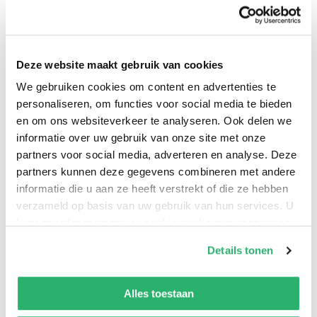
Tieners groeien op in een wereld vol crises: ecologisch,
Deze website maakt gebruik van cookies
sociaal, politiek en digitaal. Wat vraagt dat van
We gebruiken cookies om content en advertenties te
opvoeders, onderwijs en jeugdzorg? In
Opvoeden zonder
personaliseren, om functies voor social media te bieden
handleiding
onderzoekt pedagoog Stijn Sieckelinck
en om ons websiteverkeer te analyseren. Ook delen we
waarom opvoeden vandaag zo vaak schuurt en
informatie over uw gebruik van onze site met onze
waarom dat niet als persoonlijk falen gezien moet
partners voor social media, adverteren en analyse. Deze
worden. Dit toegankelijke essay biedt geen snelle
partners kunnen deze gegevens combineren met andere
informatie die u aan ze heeft verstrekt of die ze hebben
oplossingen, maar is een scherp en hoopvol pleidooi
verzameld op basis van uw gebruik van hun services. U
voor sociale gezondheid van jongeren. Op basis van
kunt op ieder moment uw cookievoorkeuren aanpassen
eigen ervaring en expertise laat Sieckelinck zien waar
op onze
cookiebeleid pagina
.
het jeugdstelsel vastloopt en waar ruimte is om het
Details tonen
anders aan te pakken. In een tijd waarin veel
We werken samen met
13 derden
die uw gegevens
volwassenen jongeren over het hoofd zien, zet hij hen
kunnen ontvangen en verwerken.
Alles toestaan
juist centraal.