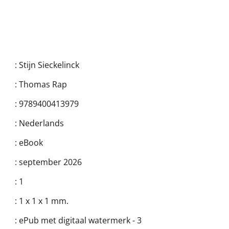
:
Stijn Sieckelinck
:
Thomas Rap
:
9789400413979
:
Nederlands
:
eBook
:
september 2026
:
1
:
1 x 1 x 1 mm.
:
ePub met digitaal watermerk - 3