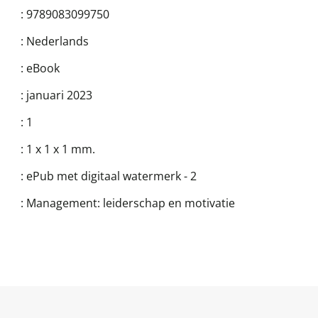
:
9789083099750
:
Nederlands
:
eBook
:
januari 2023
:
1
:
1 x 1 x 1 mm.
:
ePub met digitaal watermerk - 2
:
Management: leiderschap en motivatie