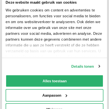
Inhoud - Waarom we vooral goed zijn in slechte
Deze website maakt gebruik van cookies
gewoontes - Niemand wil een té slimme manager -
We gebruiken cookies om content en advertenties te
'Slecht Engels' is nu de wereldtaal Iedere week schrijft
personaliseren, om functies voor social media te bieden
Ben Tiggelaar in NRC over werk en leven. Over gedrag,
en om ons websiteverkeer te analyseren. Ook delen we
informatie over uw gebruik van onze site met onze
geluk, leiderschap, ambitie, veranderen, psychologie,
partners voor social media, adverteren en analyse. Deze
motivatie, zingeving en succes. Dit boek bevat 52
partners kunnen deze gegevens combineren met andere
recente columns. Vol verrassende inzichten en
informatie die u aan ze heeft verstrekt of die ze hebben
praktische tips. Over Ben Dr. Ben Tiggelaar is bij het
verzameld op basis van uw gebruik van hun services. U
publiek bekend van bestsellers als Dromen, durven,
kunt op ieder moment uw cookievoorkeuren aanpassen
doen (500.000 verkochte exemplaren), zijn seminars
op onze
cookiebeleid pagina
.
Details tonen
(MBA in één dag), zijn podcast en radioshow bij BNR en
We werken samen met
13 derden
die uw gegevens
zijn column in NRC.
kunnen ontvangen en verwerken.
Alles toestaan
Aanpassen