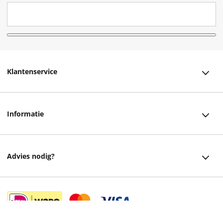
Klantenservice
Klantenservice
Informatie
Bestellen
Over ons
Bezorging
Advies nodig?
Vacatures
Betalen
Facebook
Winkels en openingstijden
Retourneren
Instagram
Cadeaukaart
Veelgestelde vragen
12,99