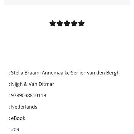
:
Stella Braam
,
Annemaaike Serlier-van den Bergh
:
Nijgh & Van Ditmar
:
9789038810119
:
Nederlands
:
eBook
:
209