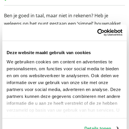
Ben je goed in taal, maar niet in rekenen? Heb je
weleens op het punt gestaan een ‘simpel’ bouwpakket
na urenlang gehannes uit het raam te gooien? Kun je
zelfs in het huis van je beste vrienden de wc niet
vinden? Dan ben je waarschijnlijk een Taaldenker,
Deze website maakt gebruik van cookies
iemand die uitstekend uit zijn woorden komt, maar in
We gebruiken cookies om content en advertenties te
de visuele wereld vaak letterlijk kan verdwalen.
personaliseren, om functies voor social media te bieden
Er zijn veel meer ‘talenknobbels met een rekendeuk’ (in
en om ons websiteverkeer te analyseren. Ook delen we
jargon: non-verbale leerstoornis) dan gedacht: bijna
informatie over uw gebruik van onze site met onze
80.000 kinderen in het primair onderwijs alleen al. En
partners voor social media, adverteren en analyse. Deze
dat terwijl er in de klassen steeds meer filmpjes en
partners kunnen deze gegevens combineren met andere
informatie die u aan ze heeft verstrekt of die ze hebben
plaatjes worden gebruikt. Deze leerlingen kunnen
verzameld op basis van uw gebruik van hun services. U
succesvolle advocaten, schrijvers en cabaretiers
kunt op ieder moment uw cookievoorkeuren aanpassen
worden, maar ook buiten de boot vallen.
op onze
cookiebeleid pagina
.
In
Welkom bij de Taalclub
vind je alles wat je wilt weten
Details tonen