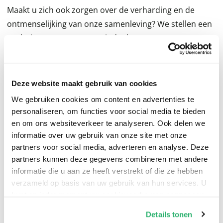
Maakt u zich ook zorgen over de verharding en de
ontmenselijking van onze samenleving? We stellen een
evolutie vast naar zwart-wit denken,
onverdraagzaamheid en extremisme. Dat merken we
zowel in taalgebruik en (sociale) media, als in economie,
onderwijs en politiek. Die tendens is gevaarlijk, want ze
Deze website maakt gebruik van cookies
tast belangrijke kernwaarden aan. Hoe blijven we
We gebruiken cookies om content en advertenties te
onszelf, terwijl we toch openstaan voor anderen? Hoe
personaliseren, om functies voor social media te bieden
doorprikken we het discours van populisten? Hoe gaan
en om ons websiteverkeer te analyseren. Ook delen we
we om met ‘alternatieve feiten’, desinformatie en
informatie over uw gebruik van onze site met onze
partners voor social media, adverteren en analyse. Deze
complottheorieën? Dit boek stelt niet alleen vragen,
partners kunnen deze gegevens combineren met andere
maar geeft ook antwoorden. Het antwoord op zwart-
informatie die u aan ze heeft verstrekt of die ze hebben
wit is niet ‘grijs’, maar ‘kleur’. Chris Taes (°1955) volgde
verzameld op basis van uw gebruik van hun services. U
een opleiding als licentiaat in de Germaanse filologie
kunt op ieder moment uw cookievoorkeuren aanpassen
(KU Leuven) en startte zijn carrière als leraar aan het
op onze
cookiebeleid pagina
.
Details tonen
Sint-Albertuscollege-Haasrode in Leuven. Nadien werd