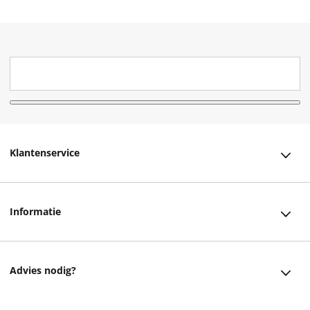
Klantenservice
Klantenservice
Informatie
Bestellen
Over ons
Bezorging
Advies nodig?
Vacatures
Betalen
Facebook