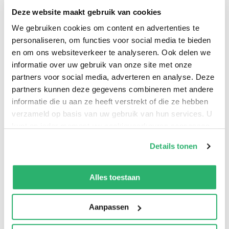
middel van taal is het Kees van Kooten. De kunst om de
Deze website maakt gebruik van cookies
dingen anders te zien dan ze zijn, anders te zeggen dan
We gebruiken cookies om content en advertenties te
ze betekenen, om zichzelf en de wereld anders waar te
personaliseren, om functies voor social media te bieden
en om ons websiteverkeer te analyseren. Ook delen we
nemen en nieuwe duiding te geven. Kees van Kooten
informatie over uw gebruik van onze site met onze
stelde een bloemlezing samen uit zijn talloze verhalen
partners voor social media, adverteren en analyse. Deze
onder de titel
Zegt een man in zo’n geval
. Het is een titel
partners kunnen deze gegevens combineren met andere
die aanzet om zijn werk opnieuw te bezien, omdat
informatie die u aan ze heeft verstrekt of die ze hebben
zoveel verschillende verhalen hieronder te vangen zijn.
verzameld op basis van uw gebruik van hun services. U
Of het nu gaat over talige kwesties,
kunt op ieder moment uw cookievoorkeuren aanpassen
op onze
cookiebeleid pagina
.
psychologischhilarische of netelige situaties, over … ja,
Details tonen
over alles. De verhalen samen geven een geweldige
We werken samen met
13 derden
die uw gegevens
indruk van zijn bont geschakeerd en rijk schrijverschap.
kunnen ontvangen en verwerken.
Alles toestaan
Aanpassen