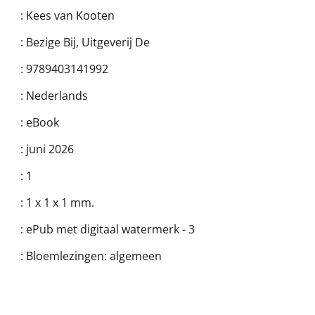
:
Kees van Kooten
:
Bezige Bij, Uitgeverij De
:
9789403141992
:
Nederlands
:
eBook
:
juni 2026
:
1
:
1 x 1 x 1 mm.
:
ePub met digitaal watermerk - 3
:
Bloemlezingen: algemeen