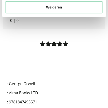
Weigeren
0
|
0
:
George Orwell
:
Alma Books LTD
:
9781847498571