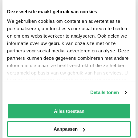
Deze website maakt gebruik van cookies
We gebruiken cookies om content en advertenties te
personaliseren, om functies voor social media te bieden
en om ons websiteverkeer te analyseren. Ook delen we
Arguably the greatest dystopian novel of all time and
informatie over uw gebruik van onze site met onze
the most influential post-war work of fiction, Nineteen
partners voor social media, adverteren en analyse. Deze
Eighty-Four is a riveting read and a groundbreaking
partners kunnen deze gegevens combineren met andere
exploration of mass surveillance, censorship and mind
informatie die u aan ze heeft verstrekt of die ze hebben
verzameld op basis van uw gebruik van hun services. U
control, which has a deep resonance with the world we
kunt op ieder moment uw cookievoorkeuren aanpassen
live in.
op onze
cookiebeleid pagina
.
Details tonen
We werken samen met
13 derden
die uw gegevens
kunnen ontvangen en verwerken.
Alles toestaan
Aanpassen