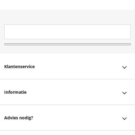
Klantenservice
Klantenservice
Informatie
Bestellen
Over ons
Bezorging
Advies nodig?
Vacatures
Betalen
Facebook