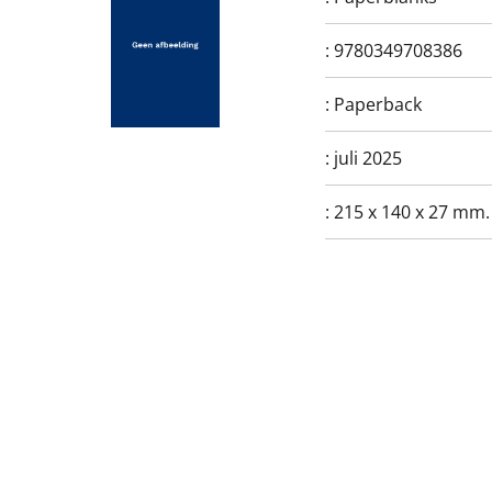
:
9780349708386
:
Paperback
:
juli 2025
:
215 x 140 x 27 mm.