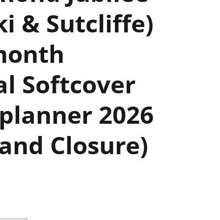
i & Sutcliffe)
month
al Softcover
yplanner 2026
Band Closure)