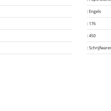
:
Engels
:
176
:
450
:
Schrijfware