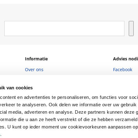
Informatie
Advies nodi
Over ons
Facebook
Vacatures
Instagram
ik van cookies
Winkels en openingstijden
helpdesk@r
ontent en advertenties te personaliseren, om functies voor soci
Cadeaukaart
088 - 133 84
erkeer te analyseren. Ook delen we informatie over uw gebruik 
cial media, adverteren en analyse. Deze partners kunnen deze
Ondernemer worden
ormatie die u aan ze heeft verstrekt of die ze hebben verzameld
Vulnerability Disclosure policy
ces. U kunt op ieder moment uw cookievoorkeuren aanpassen o
a
.