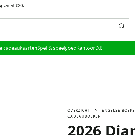
g vanaf €20,-
le cadeaukaarten
Spel & speelgoed
Kantoor
D.E
OVERZICHT
ENGELSE BOEK
CADEAUBOEKEN
2026 Dia