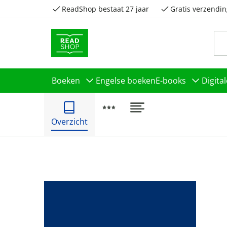
ReadShop bestaat 27 jaar
Gratis verzendin
Boeken
Engelse boeken
E-books
Digita
Overzicht