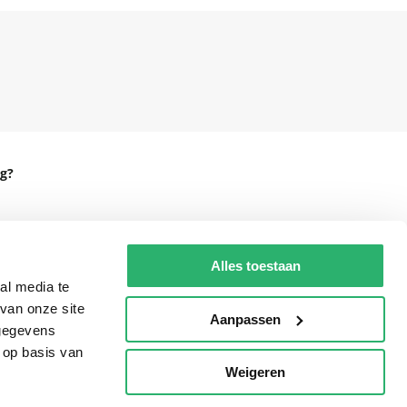
g?
Alles toestaan
eadshop.nl
al media te
 32
van onze site
Aanpassen
 gegevens
 op basis van
Weigeren
p