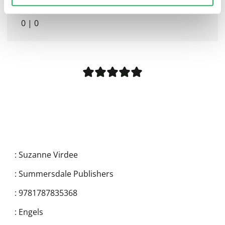
0
|
0
:
Suzanne Virdee
:
Summersdale Publishers
:
9781787835368
:
Engels