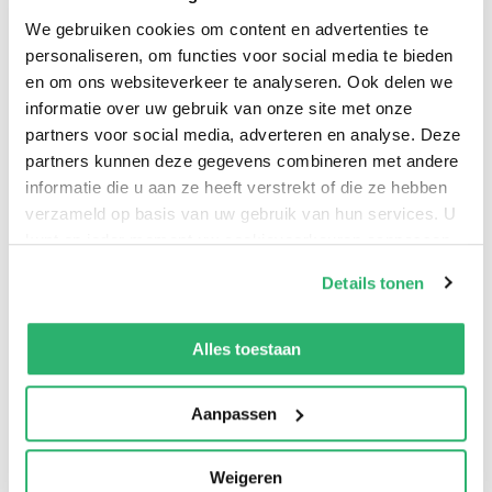
We gebruiken cookies om content en advertenties te
personaliseren, om functies voor social media te bieden
en om ons websiteverkeer te analyseren. Ook delen we
Let’s face it: growing up is confusing. This book is here
informatie over uw gebruik van onze site met onze
to act as your go-to guide on everything from social
partners voor social media, adverteren en analyse. Deze
media to sexting and from body image to self-esteem.
partners kunnen deze gegevens combineren met andere
informatie die u aan ze heeft verstrekt of die ze hebben
Acting as your personal cheerleader, this book will
verzameld op basis van uw gebruik van hun services. U
teach you everything you need to navigate your teens
kunt op ieder moment uw cookievoorkeuren aanpassen
with sass and style.
op onze
cookiebeleid pagina
.
Details tonen
We werken samen met
13 derden
die uw gegevens
kunnen ontvangen en verwerken.
Alles toestaan
Aanpassen
Weigeren