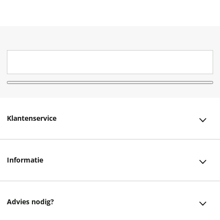
Klantenservice
Klantenservice
Informatie
Bestellen
Over ons
Bezorging
Advies nodig?
Vacatures
Betalen