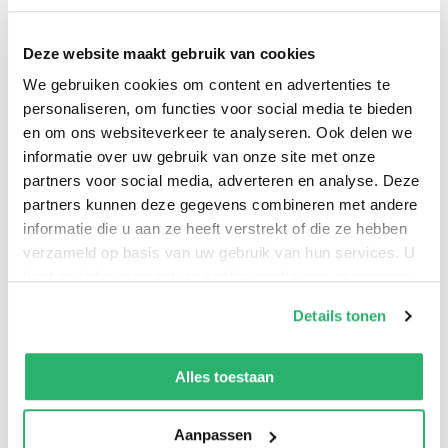
Deze website maakt gebruik van cookies
How will your night out end?
You make the rules.
You're at
We gebruiken cookies om content en advertenties te
one of the hottest bars in town, all dressed up for a
personaliseren, om functies voor social media te bieden
fabulous girls' night out with your best friend, when she
en om ons websiteverkeer te analyseren. Ook delen we
cancels. What do you do now?In this novel, YOU make
informatie over uw gebruik van onze site met onze
the decisions.Will you do body shots with a rock star?
partners voor social media, adverteren en analyse. Deze
Cozy up to the hot bartender? Follow a mysterious
partners kunnen deze gegevens combineren met andere
informatie die u aan ze heeft verstrekt of die ze hebben
woman to a rather unusual exhibition? Investigate a
verzameld op basis van uw gebruik van hun services. U
suave millionaire's box of tricks? Take a joyride with a
kunt op ieder moment uw cookievoorkeuren aanpassen
buff bodyguard? Or maybe what you want is closer to
op onze
cookiebeleid pagina
.
Details tonen
home than you realize. . . .So many options. . . . All you
have to do is choose.
We werken samen met
13 derden
die uw gegevens
kunnen ontvangen en verwerken.
Alles toestaan
Aanpassen