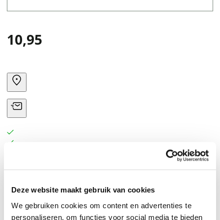
10,95
When Weasel is caught in a big, angry storm, he builds
Deze website maakt gebruik van cookies
a fortress to hide in. But then he meets Mole, who loves
We gebruiken cookies om content en advertenties te
to play in the wind and splash in the rain. Can Weasel
personaliseren, om functies voor social media te bieden