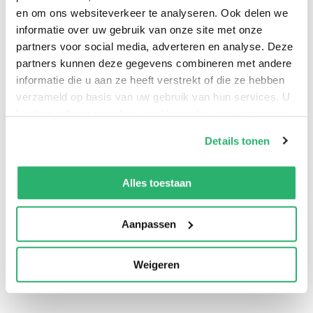
learn to overcome his fears and find joy, whatever the
en om ons websiteverkeer te analyseren. Ook delen we
weather?
informatie over uw gebruik van onze site met onze
partners voor social media, adverteren en analyse. Deze
partners kunnen deze gegevens combineren met andere
informatie die u aan ze heeft verstrekt of die ze hebben
verzameld op basis van uw gebruik van hun services. U
kunt op ieder moment uw cookievoorkeuren aanpassen
op onze
cookiebeleid pagina
.
Details tonen
We werken samen met
13 derden
die uw gegevens
kunnen ontvangen en verwerken.
Alles toestaan
0
|
0
Aanpassen
Weigeren