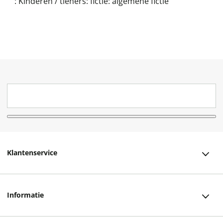
:
Kinderen / tieners: fictie: algemene fictie
Klantenservice
Klantenservice
Informatie
Bestellen
Over ons