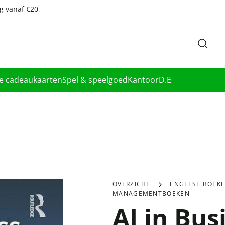
g vanaf €20,-
le cadeaukaarten
Spel & speelgoed
Kantoor
D.E
OVERZICHT
ENGELSE BOEK
MANAGEMENTBOEKEN
AI in Bus