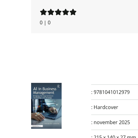
0
|
0
:
9781041012979
:
Hardcover
:
november 2025
:
215 x 140 x 27 mm.