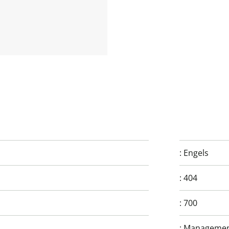
:
Engels
:
404
:
700
:
Management