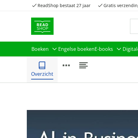
ReadShop bestaat 27 jaar
Gratis verzendin
Boeken
Engelse boeken
E-books
Digita
Overzicht