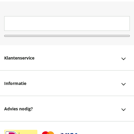
Klantenservice
Klantenservice
Informatie
Bestellen
Over ons
Bezorging
Advies nodig?
Vacatures
Betalen
Facebook
Winkels en openingstijden
Retourneren