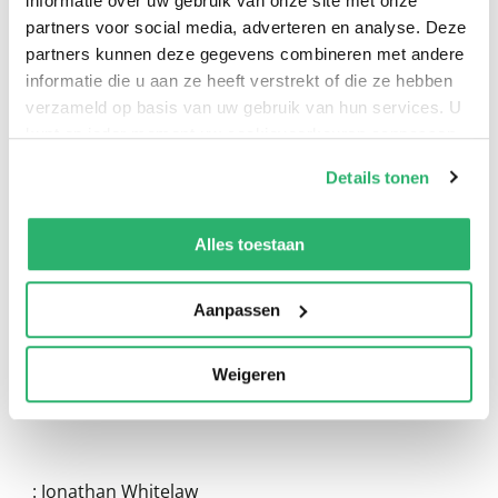
informatie over uw gebruik van onze site met onze
partners voor social media, adverteren en analyse. Deze
partners kunnen deze gegevens combineren met andere
informatie die u aan ze heeft verstrekt of die ze hebben
verzameld op basis van uw gebruik van hun services. U
kunt op ieder moment uw cookievoorkeuren aanpassen
op onze
cookiebeleid pagina
.
Details tonen
0
|
0
We werken samen met
13 derden
die uw gegevens
kunnen ontvangen en verwerken.
Alles toestaan
Aanpassen
Weigeren
:
Jonathan Whitelaw