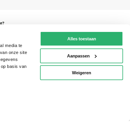
g?
Alles toestaan
al media te
van onze site
eadshop.nl
Aanpassen
 gegevens
 32
 op basis van
Weigeren
p