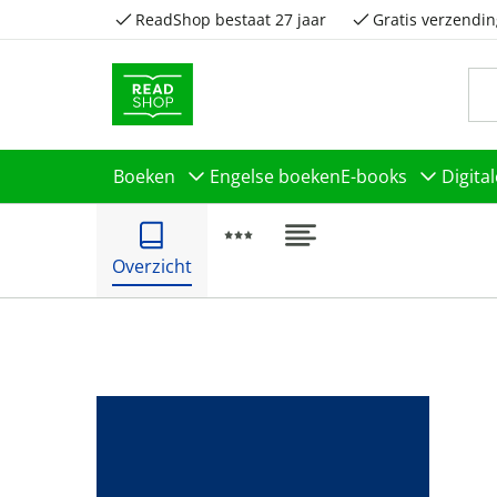
ReadShop bestaat 27 jaar
Gratis verzendin
Boeken
Engelse boeken
E-books
Digita
Overzicht