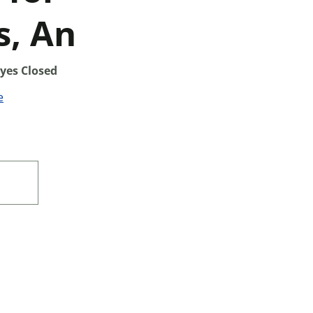
, An
yes Closed
e