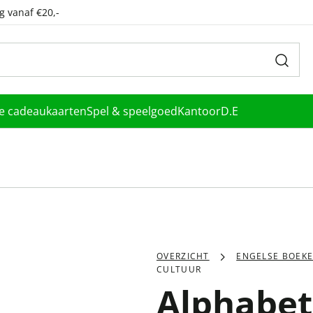
g vanaf €20,-
le cadeaukaarten
Spel & speelgoed
Kantoor
D.E
OVERZICHT
ENGELSE BOEK
CULTUUR
Alphabet