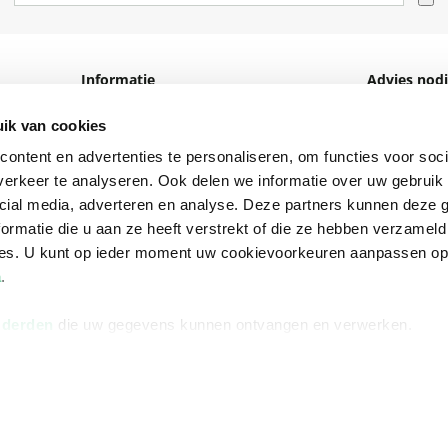
Informatie
Advies nodi
Over ons
Facebook
ik van cookies
Vacatures
Instagram
ontent en advertenties te personaliseren, om functies voor soci
erkeer te analyseren. Ook delen we informatie over uw gebruik 
Winkels en openingstijden
helpdesk@r
cial media, adverteren en analyse. Deze partners kunnen deze
Cadeaukaart
088 - 133 84
ormatie die u aan ze heeft verstrekt of die ze hebben verzameld
ces. U kunt op ieder moment uw cookievoorkeuren aanpassen o
Ondernemer worden
a
.
Vulnerability Disclosure policy
 derden
die uw gegevens kunnen ontvangen en verwerken.