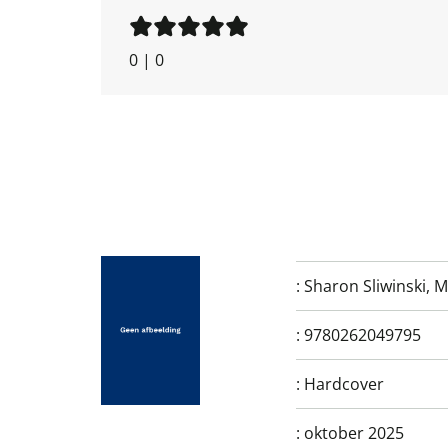
0
|
0
:
Sharon Sliwinski
,
M
:
9780262049795
:
Hardcover
:
oktober 2025