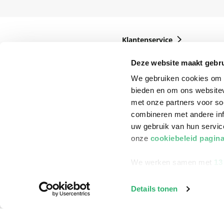
Klantenservice
Bestellen
Deze website maakt gebru
Bezorging
We gebruiken cookies om c
bieden en om ons websitev
Betalen
met onze partners voor so
Retourneren
combineren met andere inf
uw gebruik van hun servi
Veelgestelde vragen
onze
cookiebeleid pagin
We werken samen met
13
Details tonen