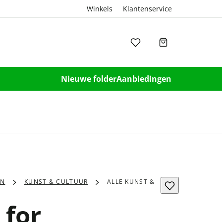
Winkels
Klantenservice
Nieuwe folder
Aanbiedingen
EN
KUNST & CULTUUR
ALLE KUNST &
 for