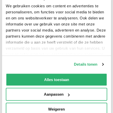
We gebruiken cookies om content en advertenties te
Provides emerging research that serves to increase the
personaliseren, om functies voor social media te bieden
productivity of individuals and organisations
en om ons websiteverkeer te analyseren. Ook delen we
informatie over uw gebruik van onze site met onze
exponentially by sharing case studies from
partners voor social media, adverteren en analyse. Deze
organisations where appreciative inquiry has been
partners kunnen deze gegevens combineren met andere
implemented successfully as well as best practices that
informatie die u aan ze heeft verstrekt of die ze hebben
can benefit organizations and common pitfalls that can
verzameld op basis van uw gebruik van hun services. U
be avoided by becoming more vigilant.
kunt op ieder moment uw cookievoorkeuren aanpassen
op onze
cookiebeleid pagina
.
Details tonen
We werken samen met
13 derden
die uw gegevens
kunnen ontvangen en verwerken.
Alles toestaan
Aanpassen
Weigeren