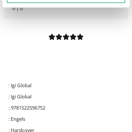
0
|
0
:
Igi Global
:
Igi Global
:
9781522596752
:
Engels
:
Hardcover