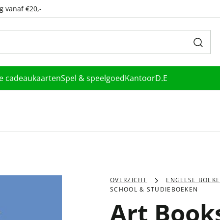
g vanaf €20,-
le cadeaukaarten
Spel & speelgoed
Kantoor
D.E
OVERZICHT
ENGELSE BOEK
SCHOOL & STUDIEBOEKEN
Art Books