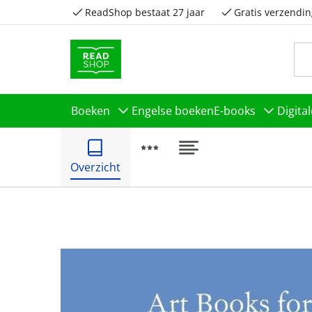
ReadShop bestaat 27 jaar
Gratis verzendin
Boeken
Engelse boeken
E-books
Digita
Overzicht