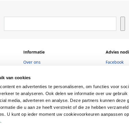
Informatie
Advies nodi
Over ons
Facebook
Vacatures
Instagram
ik van cookies
Winkels en openingstijden
helpdesk@r
ontent en advertenties te personaliseren, om functies voor soci
Cadeaukaart
088 - 133 84
erkeer te analyseren. Ook delen we informatie over uw gebruik 
cial media, adverteren en analyse. Deze partners kunnen deze
Ondernemer worden
ormatie die u aan ze heeft verstrekt of die ze hebben verzameld
Vulnerability Disclosure policy
ces. U kunt op ieder moment uw cookievoorkeuren aanpassen o
a
.