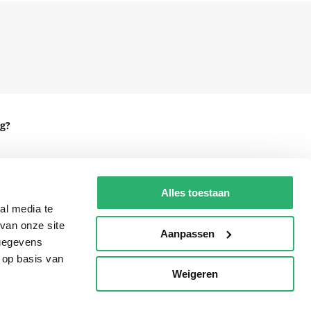
g?
Alles toestaan
eadshop.nl
al media te
 32
van onze site
Aanpassen
 gegevens
 op basis van
Weigeren
p