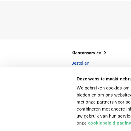
Klantenservice
Bestellen
Bezorging
Deze website maakt gebru
Betalen
We gebruiken cookies om c
Retourneren
bieden en om ons websitev
met onze partners voor so
Veelgestelde vragen
combineren met andere inf
uw gebruik van hun servi
onze
cookiebeleid pagin