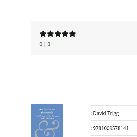
0
|
0
:
David Trigg
:
9781009578141