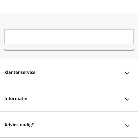
Klantenservice
Klantenservice
Informatie
Bestellen
Over ons
Bezorging
Advies nodig?
Vacatures
Betalen