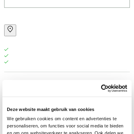
Artificial Intelligence and Human Existence: Insights on
Education, Technology, and Society is for researchers,
educators policymakers in the fields of human factors,
human-computer interaction and computer science,
Deze website maakt gebruik van cookies
plus anyone interested in the links between AI and
We gebruiken cookies om content en advertenties te
human society.
personaliseren, om functies voor social media te bieden
en om ons websiteverkeer te analyseren. Ook delen we