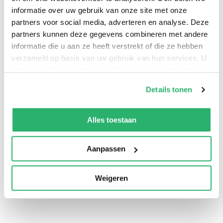
informatie over uw gebruik van onze site met onze
partners voor social media, adverteren en analyse. Deze
partners kunnen deze gegevens combineren met andere
informatie die u aan ze heeft verstrekt of die ze hebben
verzameld op basis van uw gebruik van hun services. U
kunt op ieder moment uw cookievoorkeuren aanpassen
op onze
cookiebeleid pagina
.
Details tonen
We werken samen met
13 derden
die uw gegevens
0
|
0
kunnen ontvangen en verwerken.
Alles toestaan
Aanpassen
Weigeren