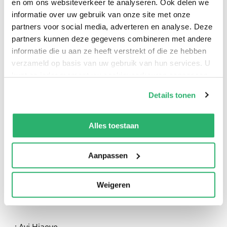
en om ons websiteverkeer te analyseren. Ook delen we
informatie over uw gebruik van onze site met onze
partners voor social media, adverteren en analyse. Deze
partners kunnen deze gegevens combineren met andere
informatie die u aan ze heeft verstrekt of die ze hebben
verzameld op basis van uw gebruik van hun services. U
kunt op ieder moment uw cookievoorkeuren aanpassen
op onze
cookiebeleid pagina
.
0
|
0
Details tonen
We werken samen met
13 derden
die uw gegevens
kunnen ontvangen en verwerken.
Alles toestaan
Aanpassen
Weigeren