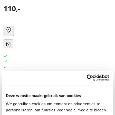
110,-
Celebrating Avi & Co. the highly trusted luxury
watchmaker and retailer, known for reshaping the
landscape of horology with brilliance and authenticity.
Deze website maakt gebruik van cookies
We gebruiken cookies om content en advertenties te
personaliseren, om functies voor social media te bieden