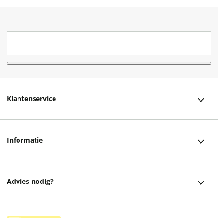
Klantenservice
Klantenservice
Informatie
Bestellen
Over ons
Bezorging
Advies nodig?
Vacatures
Betalen
Facebook
Winkels en openingstijden