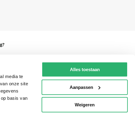
g?
Alles toestaan
eadshop.nl
al media te
van onze site
 32
Aanpassen
 gegevens
 op basis van
Weigeren
p