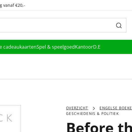
g vanaf €20,-
le cadeaukaarten
Spel & speelgoed
Kantoor
D.E
OVERZICHT
ENGELSE BOEK
GESCHIEDENIS & POLITIEK
Before t