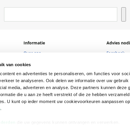
Informatie
Advies nodi
Over ons
Facebook
Vacatures
Instagram
ik van cookies
Winkels en openingstijden
helpdesk@r
ontent en advertenties te personaliseren, om functies voor soci
erkeer te analyseren. Ook delen we informatie over uw gebruik 
Cadeaukaart
088 - 133 84
cial media, adverteren en analyse. Deze partners kunnen deze
Ondernemer worden
ormatie die u aan ze heeft verstrekt of die ze hebben verzameld
ces. U kunt op ieder moment uw cookievoorkeuren aanpassen o
Vulnerability Disclosure policy
a
.
 derden
die uw gegevens kunnen ontvangen en verwerken.