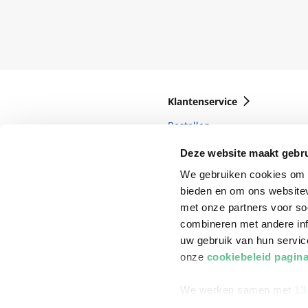
Klantenservice
Bestellen
Bezorging
Deze website maakt gebru
Betalen
We gebruiken cookies om c
bieden en om ons websitev
Retourneren
met onze partners voor so
Veelgestelde vragen
combineren met andere inf
uw gebruik van hun servi
onze
cookiebeleid pagin
We werken samen met
13