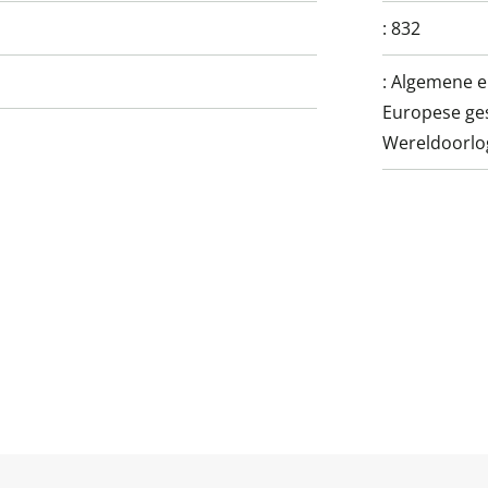
:
832
:
Algemene e
Europese ge
Wereldoorlog 