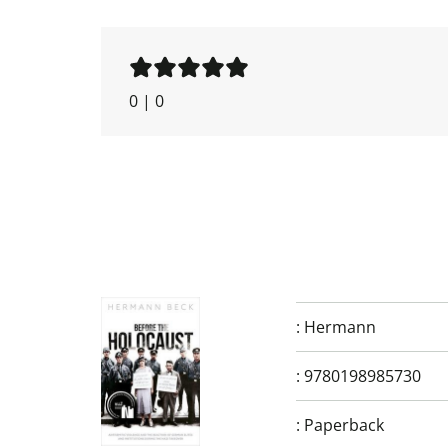
0
|
0
:
Hermann
:
9780198985730
:
Paperback