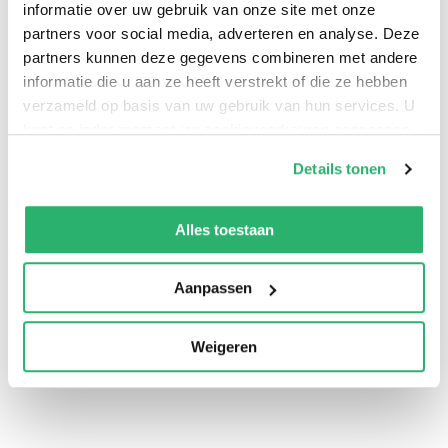
informatie over uw gebruik van onze site met onze
partners voor social media, adverteren en analyse. Deze
partners kunnen deze gegevens combineren met andere
informatie die u aan ze heeft verstrekt of die ze hebben
verzameld op basis van uw gebruik van hun services. U
kunt op ieder moment uw cookievoorkeuren aanpassen
op onze
cookiebeleid pagina
.
Details tonen
0
|
0
We werken samen met
13 derden
die uw gegevens
kunnen ontvangen en verwerken.
Alles toestaan
Aanpassen
Weigeren