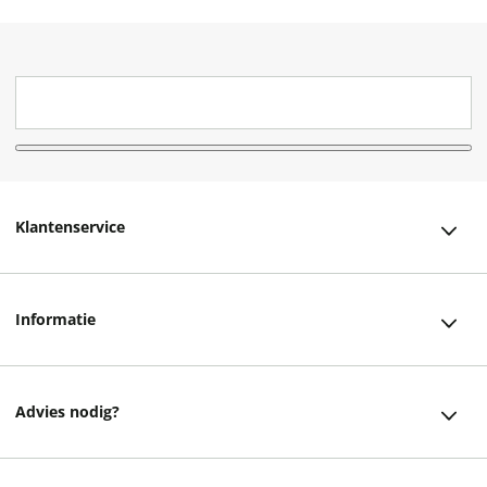
Klantenservice
Klantenservice
Informatie
Bestellen
Over ons
Bezorging
Advies nodig?
Vacatures
Betalen
Facebook
Winkels en openingstijden