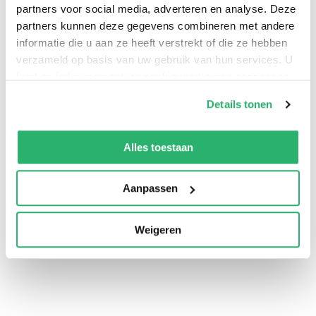
partners voor social media, adverteren en analyse. Deze
partners kunnen deze gegevens combineren met andere
informatie die u aan ze heeft verstrekt of die ze hebben
verzameld op basis van uw gebruik van hun services. U
kunt op ieder moment uw cookievoorkeuren aanpassen
op onze
cookiebeleid pagina
.
Details tonen
We werken samen met
13 derden
die uw gegevens
0
|
0
kunnen ontvangen en verwerken.
Alles toestaan
Aanpassen
Weigeren