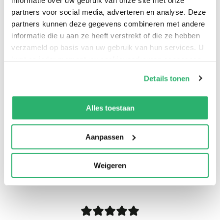
informatie over uw gebruik van onze site met onze
partners voor social media, adverteren en analyse. Deze
partners kunnen deze gegevens combineren met andere
informatie die u aan ze heeft verstrekt of die ze hebben
verzameld op basis van uw gebruik van hun services. U
kunt op ieder moment uw cookievoorkeuren aanpassen
op onze
cookiebeleid pagina
.
Details tonen
We werken samen met
13 derden
die uw gegevens
kunnen ontvangen en verwerken.
Alles toestaan
Aanpassen
0
|
0
Weigeren