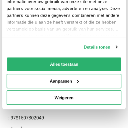
informatie over uw gebruik van onze site met onze
partners voor social media, adverteren en analyse. Deze
partners kunnen deze gegevens combineren met andere
0
|
0
informatie die u aan ze heeft verstrekt of die ze hebben
verzameld op basis van uw gebruik van hun services. U
kunt op ieder moment uw cookievoorkeuren aanpassen
op onze
cookiebeleid pagina
.
Details tonen
We werken samen met
13 derden
die uw gegevens
kunnen ontvangen en verwerken.
Alles toestaan
Aanpassen
:
Brad Epstein
Weigeren
:
Michaelson Entertainment
:
9781607302049