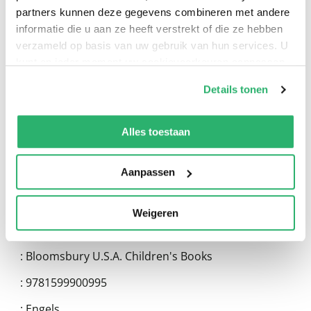
partners kunnen deze gegevens combineren met andere
informatie die u aan ze heeft verstrekt of die ze hebben
verzameld op basis van uw gebruik van hun services. U
0
|
0
kunt op ieder moment uw cookievoorkeuren aanpassen
op onze
cookiebeleid pagina
.
Details tonen
We werken samen met
13 derden
die uw gegevens
kunnen ontvangen en verwerken.
Alles toestaan
Aanpassen
Weigeren
:
Aaron Reynolds
:
Bloomsbury U.S.A. Children's Books
:
9781599900995
:
Engels