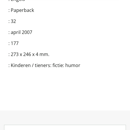
:
Paperback
:
32
:
april 2007
:
177
:
273 x 246 x 4 mm.
:
Kinderen / tieners: fictie: humor