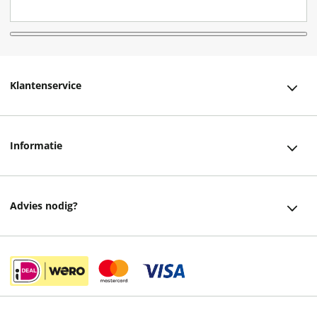
Klantenservice
Klantenservice
Informatie
Bestellen
Over ons
Bezorging
Advies nodig?
Vacatures
Betalen
Facebook
Winkels en openingstijden
Retourneren
Instagram
Cadeaukaart
Veelgestelde vragen
helpdesk@readshop.nl