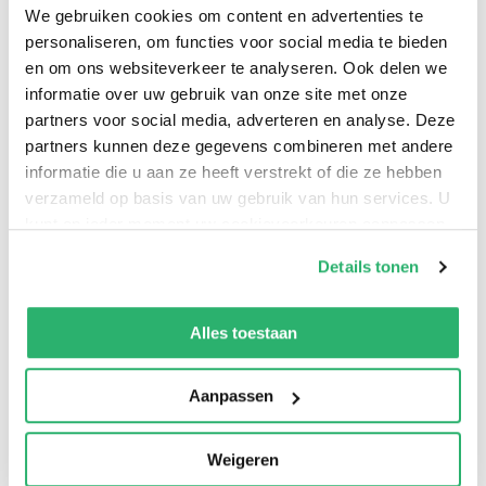
We gebruiken cookies om content en advertenties te
personaliseren, om functies voor social media te bieden
en om ons websiteverkeer te analyseren. Ook delen we
informatie over uw gebruik van onze site met onze
This Element examines China's relations with the
partners voor social media, adverteren en analyse. Deze
Bretton Woods institutions (BWIs), the International
partners kunnen deze gegevens combineren met andere
Monetary Fund and the World Bank Group. China's
informatie die u aan ze heeft verstrekt of die ze hebben
interventions have resulted in BWs reforms and the
verzameld op basis van uw gebruik van hun services. U
transformation of the global order. This title is also
kunt op ieder moment uw cookievoorkeuren aanpassen
available as Open Access on Cambridge Core.
op onze
cookiebeleid pagina
.
Details tonen
We werken samen met
13 derden
die uw gegevens
kunnen ontvangen en verwerken.
Alles toestaan
Aanpassen
Weigeren