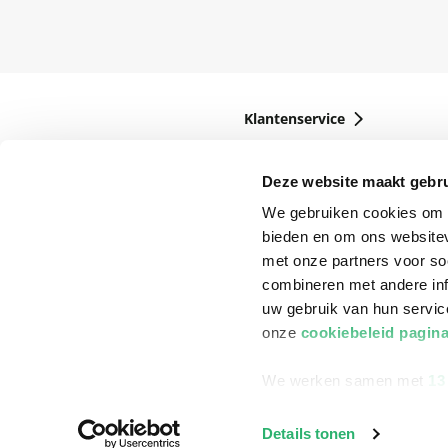
Klantenservice
Bestellen
Deze website maakt gebru
Bezorging
We gebruiken cookies om c
Betalen
bieden en om ons websitev
Retourneren
met onze partners voor so
combineren met andere inf
Veelgestelde vragen
uw gebruik van hun servi
onze
cookiebeleid pagin
We werken samen met
13
Details tonen