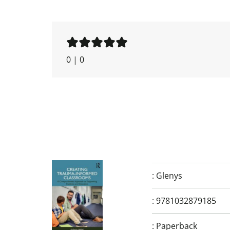
0
|
0
:
Glenys
:
9781032879185
:
Paperback