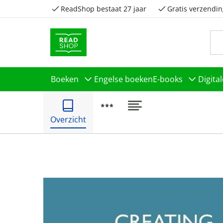
ReadShop bestaat 27 jaar
Gratis verzendin
Boeken
Engelse boeken
E-books
Digita
Overzicht