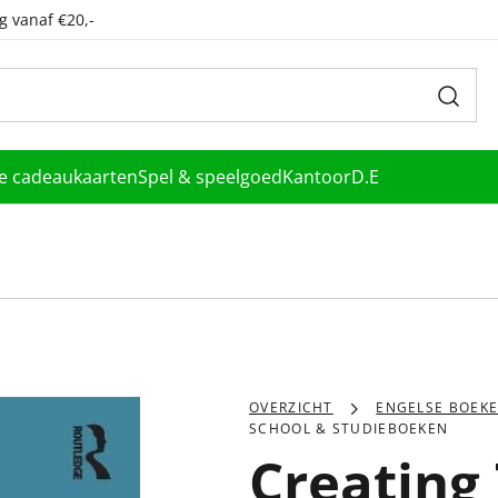
g vanaf €20,-
le cadeaukaarten
Spel & speelgoed
Kantoor
D.E
OVERZICHT
ENGELSE BOEK
SCHOOL & STUDIEBOEKEN
Creating