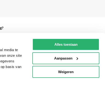
g?
Alles toestaan
al media te
eadshop.nl
van onze site
Aanpassen
 32
 gegevens
 op basis van
Weigeren
p