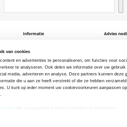
Informatie
Advies nodi
Over ons
Facebook
ik van cookies
Vacatures
Instagram
ontent en advertenties te personaliseren, om functies voor soci
Winkels en openingstijden
helpdesk@r
erkeer te analyseren. Ook delen we informatie over uw gebruik 
Cadeaukaart
088 - 133 84
cial media, adverteren en analyse. Deze partners kunnen deze
ormatie die u aan ze heeft verstrekt of die ze hebben verzameld
Ondernemer worden
ces. U kunt op ieder moment uw cookievoorkeuren aanpassen o
Vulnerability Disclosure policy
a
.
 derden
die uw gegevens kunnen ontvangen en verwerken.