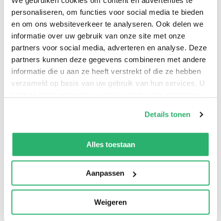
We gebruiken cookies om content en advertenties te
personaliseren, om functies voor social media te bieden
en om ons websiteverkeer te analyseren. Ook delen we
A nerd must fight powerful spirits and aliens all vying
informatie over uw gebruik van onze site met onze
for the secret power of his “family jewel,” so who better
partners voor social media, adverteren en analyse. Deze
to fight alongside him than his high school crush and a
partners kunnen deze gegevens combineren met andere
informatie die u aan ze heeft verstrekt of die ze hebben
spirit granny?!
verzameld op basis van uw gebruik van hun services. U
kunt op ieder moment uw cookievoorkeuren aanpassen
op onze
cookiebeleid pagina
.
Details tonen
We werken samen met
13 derden
die uw gegevens
kunnen ontvangen en verwerken.
Alles toestaan
Aanpassen
0
|
0
Weigeren