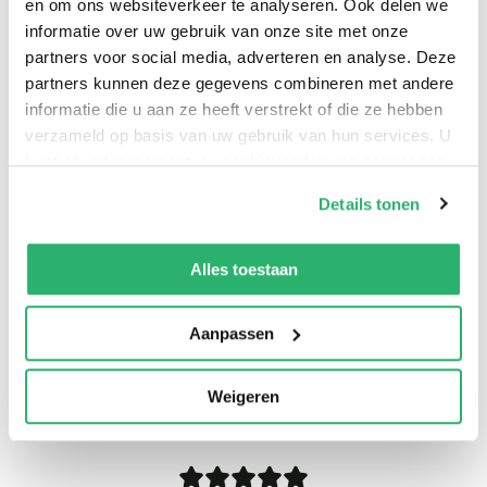
en om ons websiteverkeer te analyseren. Ook delen we
informatie over uw gebruik van onze site met onze
partners voor social media, adverteren en analyse. Deze
partners kunnen deze gegevens combineren met andere
informatie die u aan ze heeft verstrekt of die ze hebben
verzameld op basis van uw gebruik van hun services. U
kunt op ieder moment uw cookievoorkeuren aanpassen
op onze
cookiebeleid pagina
.
Details tonen
We werken samen met
13 derden
die uw gegevens
kunnen ontvangen en verwerken.
Alles toestaan
Aanpassen
0
|
0
Weigeren