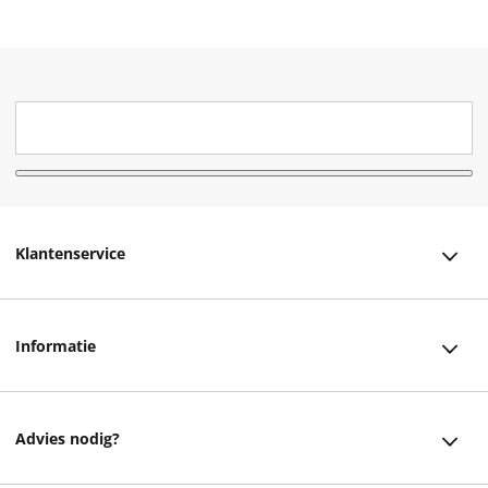
Klantenservice
Klantenservice
Informatie
Bestellen
Over ons
Bezorging
Advies nodig?
Vacatures
Betalen