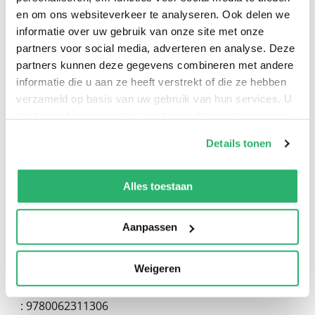
en om ons websiteverkeer te analyseren. Ook delen we
informatie over uw gebruik van onze site met onze
partners voor social media, adverteren en analyse. Deze
partners kunnen deze gegevens combineren met andere
0
|
0
informatie die u aan ze heeft verstrekt of die ze hebben
verzameld op basis van uw gebruik van hun services. U
kunt op ieder moment uw cookievoorkeuren aanpassen
op onze
cookiebeleid pagina
.
Details tonen
We werken samen met
13 derden
die uw gegevens
kunnen ontvangen en verwerken.
Alles toestaan
Aanpassen
:
Shane Hegarty
Weigeren
:
Harpercollins
:
9780062311306