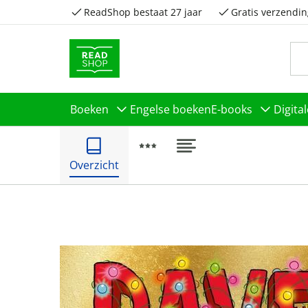
ReadShop bestaat 27 jaar
Gratis verzendin
Boeken
Engelse boeken
E-books
Digita
Overzicht