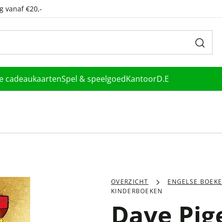
g vanaf €20,-
le cadeaukaarten
Spel & speelgoed
Kantoor
D.E
OVERZICHT
ENGELSE BOEK
KINDERBOEKEN
Dave Pig