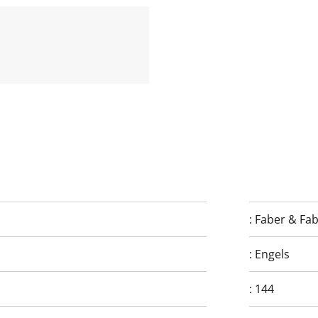
:
Faber & Fa
:
Engels
:
144