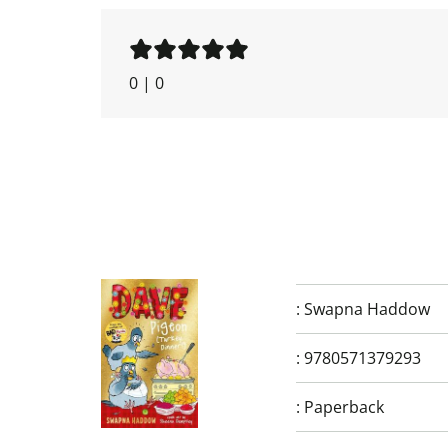
0
|
0
:
Swapna Haddow
:
9780571379293
:
Paperback