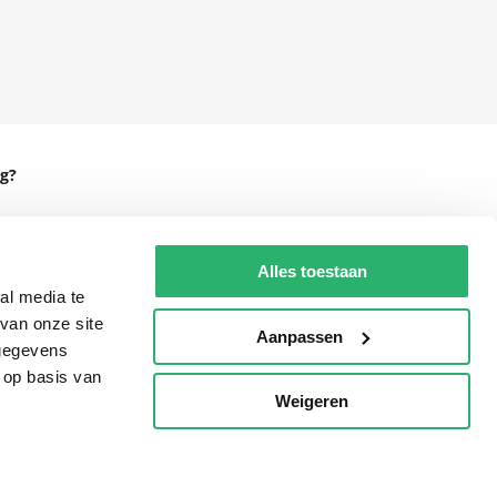
g?
Alles toestaan
eadshop.nl
al media te
van onze site
 32
Aanpassen
 gegevens
 op basis van
Weigeren
p