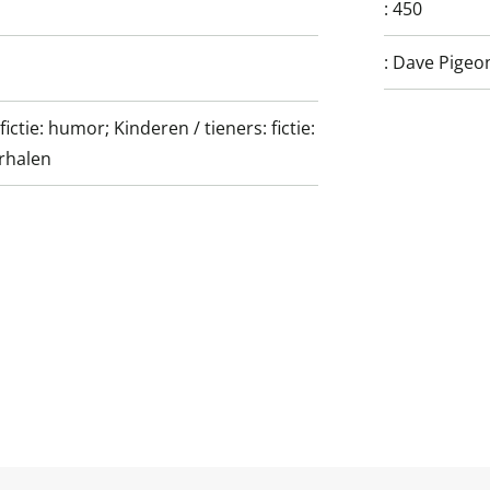
:
450
:
Dave Pigeo
fictie: humor; Kinderen / tieners: fictie:
rhalen