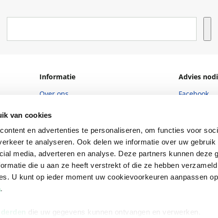
Informatie
Advies nodi
Over ons
Facebook
Vacatures
Instagram
ik van cookies
Winkels en openingstijden
helpdesk@r
ontent en advertenties te personaliseren, om functies voor soci
erkeer te analyseren. Ook delen we informatie over uw gebruik 
Cadeaukaart
088 - 133 84
cial media, adverteren en analyse. Deze partners kunnen deze
Ondernemer worden
ormatie die u aan ze heeft verstrekt of die ze hebben verzameld
ces. U kunt op ieder moment uw cookievoorkeuren aanpassen o
Vulnerability Disclosure policy
a
.
 derden
die uw gegevens kunnen ontvangen en verwerken.