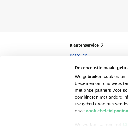
Klantenservice
Bestellen
Bezorging
Deze website maakt gebru
Betalen
We gebruiken cookies om c
bieden en om ons websitev
Retourneren
met onze partners voor so
Veelgestelde vragen
combineren met andere inf
uw gebruik van hun servi
onze
cookiebeleid pagin
We werken samen met
13