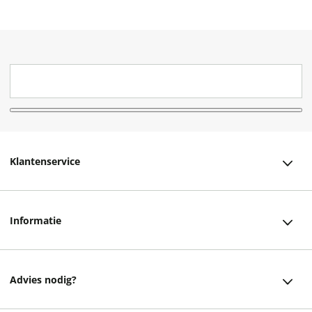
Klantenservice
Klantenservice
Informatie
Bestellen
Over ons
Bezorging
Advies nodig?
Vacatures
Betalen