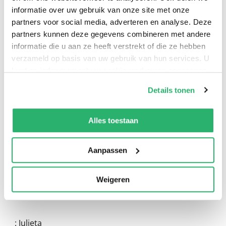
informatie over uw gebruik van onze site met onze
partners voor social media, adverteren en analyse. Deze
partners kunnen deze gegevens combineren met andere
informatie die u aan ze heeft verstrekt of die ze hebben
verzameld op basis van uw gebruik van hun services. U
kunt op ieder moment uw cookievoorkeuren aanpassen
op onze
cookiebeleid pagina
.
0
|
0
Details tonen
We werken samen met
13 derden
die uw gegevens
kunnen ontvangen en verwerken.
Alles toestaan
Aanpassen
Weigeren
:
Julieta