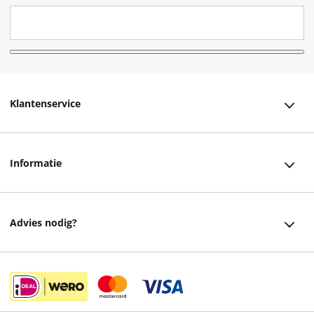
Klantenservice
Klantenservice
Informatie
Bestellen
Over ons
Bezorging
Advies nodig?
Vacatures
Betalen
Facebook
Winkels en openingstijden
Retourneren
Instagram
Cadeaukaart
Veelgestelde vragen