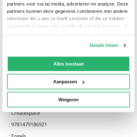
partners voor social media, adverteren en analyse. Deze
partners kunnen deze gegevens combineren met andere
informatie die u aan ze heeft verstrekt of die ze hebben
0
|
0
verzameld op basis van uw gebruik van hun services. U
kunt op ieder moment uw cookievoorkeuren aanpassen
op onze
cookiebeleid pagina
.
Details tonen
We werken samen met
13 derden
die uw gegevens
kunnen ontvangen en verwerken.
Alles toestaan
Aanpassen
Weigeren
:
Andre Klein
:
Createspace
:
9781479186921
:
Engels