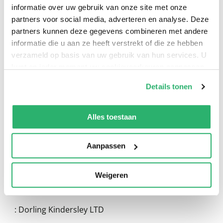
informatie over uw gebruik van onze site met onze
partners voor social media, adverteren en analyse. Deze
partners kunnen deze gegevens combineren met andere
informatie die u aan ze heeft verstrekt of die ze hebben
verzameld op basis van uw gebruik van hun services. U
0
|
0
kunt op ieder moment uw cookievoorkeuren aanpassen
op onze
cookiebeleid pagina
.
Details tonen
We werken samen met
13 derden
die uw gegevens
kunnen ontvangen en verwerken.
Alles toestaan
Aanpassen
Weigeren
:
DK Travel
:
Dorling Kindersley LTD