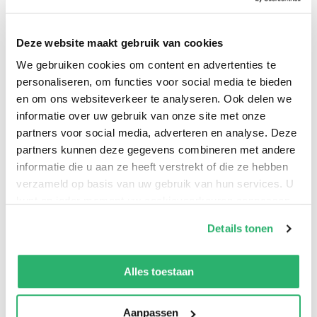
Deze website maakt gebruik van cookies
We gebruiken cookies om content en advertenties te
New York Times Bestselling author and beloved pastor
personaliseren, om functies voor social media te bieden
en om ons websiteverkeer te analyseren. Ook delen we
Steven Furtick focuses on young and new adult
informatie over uw gebruik van onze site met onze
readers, calling them to a life of authenticity and
partners voor social media, adverteren en analyse. Deze
offering them the tools they need to live into their
partners kunnen deze gegevens combineren met andere
calling.
informatie die u aan ze heeft verstrekt of die ze hebben
verzameld op basis van uw gebruik van hun services. U
kunt op ieder moment uw cookievoorkeuren aanpassen
op onze
cookiebeleid pagina
.
Details tonen
We werken samen met
13 derden
die uw gegevens
kunnen ontvangen en verwerken.
Alles toestaan
Aanpassen