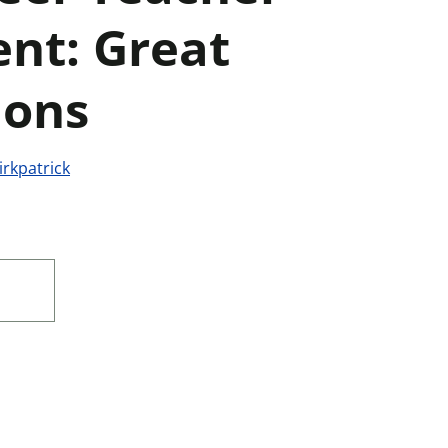
ent: Great
ions
irkpatrick