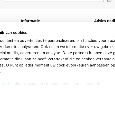
Informatie
Advies nodi
Over ons
Facebook
ik van cookies
Vacatures
Instagram
ontent en advertenties te personaliseren, om functies voor soci
erkeer te analyseren. Ook delen we informatie over uw gebruik 
Winkels en openingstijden
helpdesk@r
cial media, adverteren en analyse. Deze partners kunnen deze
Cadeaukaart
088 - 133 84
ormatie die u aan ze heeft verstrekt of die ze hebben verzameld
ces. U kunt op ieder moment uw cookievoorkeuren aanpassen o
Ondernemer worden
a
.
Vulnerability Disclosure policy
 derden
die uw gegevens kunnen ontvangen en verwerken.