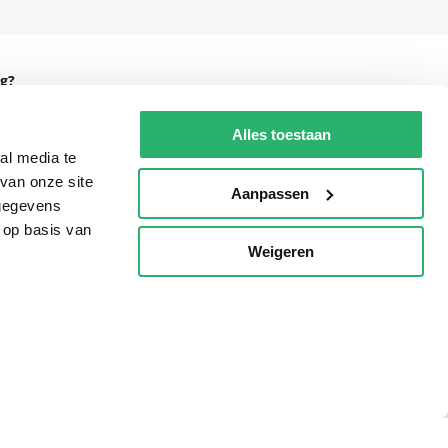
g?
Alles toestaan
al media te
van onze site
eadshop.nl
Aanpassen
 gegevens
 32
 op basis van
Weigeren
p