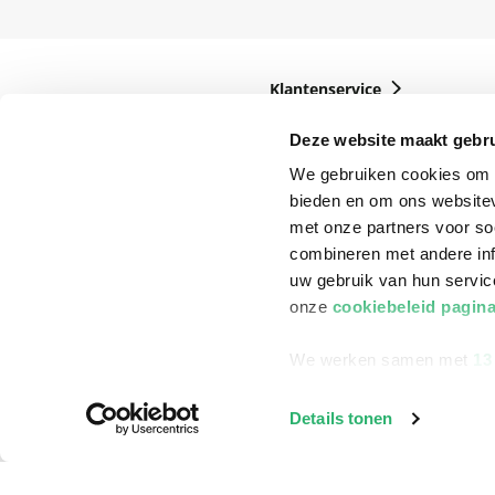
Klantenservice
Bestellen
Deze website maakt gebru
Bezorging
We gebruiken cookies om c
bieden en om ons websitev
Betalen
met onze partners voor so
Retourneren
combineren met andere inf
uw gebruik van hun servi
Veelgestelde vragen
onze
cookiebeleid pagin
We werken samen met
13
Details tonen