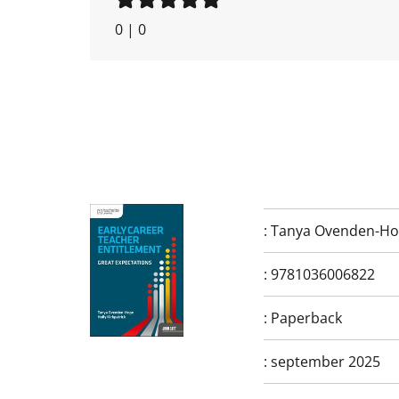
0
|
0
:
Tanya Ovenden-H
:
9781036006822
:
Paperback
:
september 2025