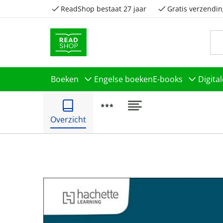
ReadShop bestaat 27 jaar
Gratis verzendin
Boeken
Engelse boeken
E-books
Digita
Overzicht