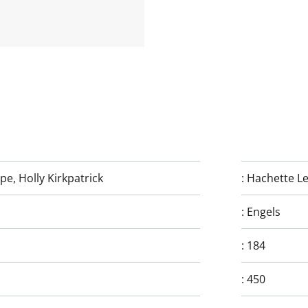
ope
,
Holly Kirkpatrick
:
Hachette L
:
Engels
:
184
:
450