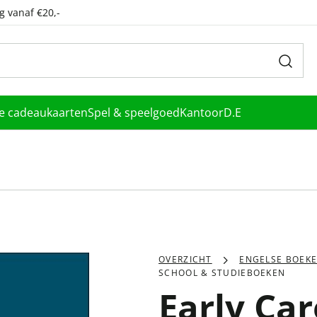
g vanaf €20,-
le cadeaukaarten
Spel & speelgoed
Kantoor
D.E
OVERZICHT
ENGELSE BOEK
SCHOOL & STUDIEBOEKEN
Early Ca